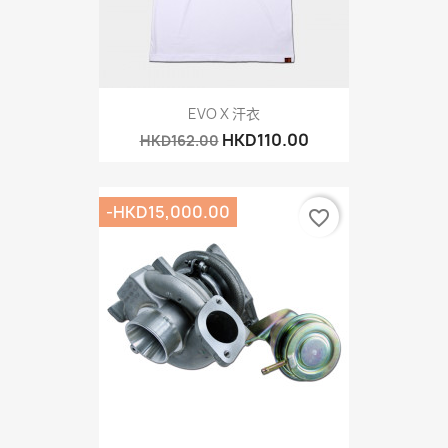
EVO X 汗衣
HKD110.00
HKD162.00
-HKD15,000.00
favorite_border