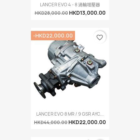
LANCER EVO 4 - 8 渦輪增壓器
HKD13,000.00
HKD28,000.00
-HKD22,000.00
favorite_border
LANCER EVO 8 MR / 9 GSR AYC...
HKD22,000.00
HKD44,000.00