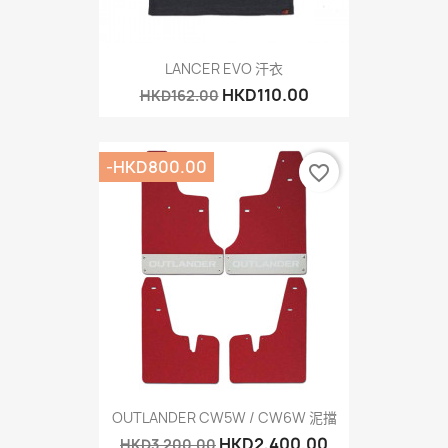
LANCER EVO 汗衣
HKD110.00
HKD162.00
-HKD800.00
favorite_border
OUTLANDER CW5W / CW6W 泥擋
HKD2,400.00
HKD3,200.00