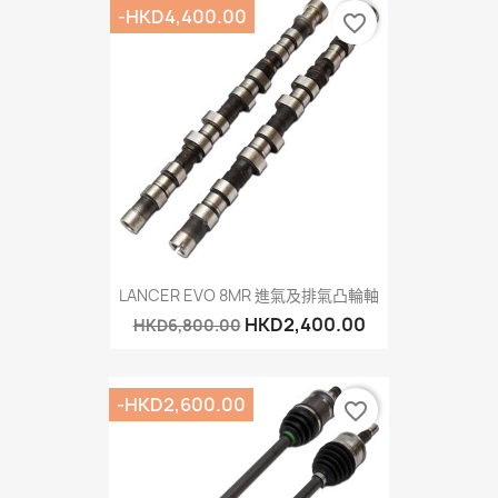
-HKD4,400.00
favorite_border
LANCER EVO 8MR 進氣及排氣凸輪軸
HKD2,400.00
HKD6,800.00
-HKD2,600.00
favorite_border