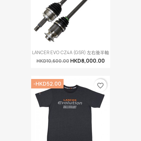
LANCER EVO CZ4A (GSR) 左右後半軸
HKD8,000.00
HKD10,600.00
-HKD52.00
favorite_border