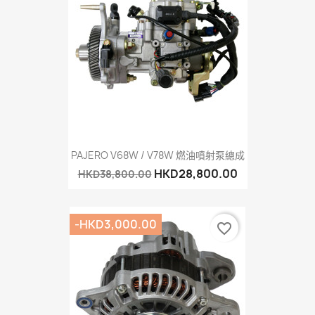
PAJERO V68W / V78W 燃油噴射泵總成
HKD28,800.00
HKD38,800.00
-HKD3,000.00
favorite_border