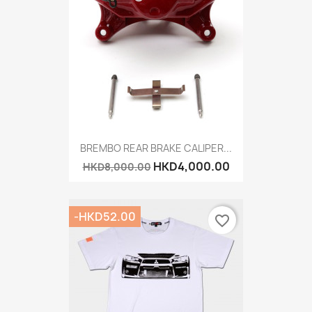
BREMBO REAR BRAKE CALIPER...
HKD4,000.00
HKD8,000.00
-HKD52.00
favorite_border