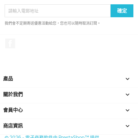
我們會不定期寄送優惠活動給您，您也可以隨時取消訂閱。
Facebook
產品

關於我們

會員中心

商店資訊
keyboard_arrow_down
© 2026 - 電子商務軟件由 PrestaShop™ 提供