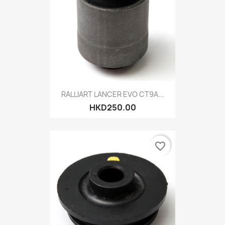
RALLIART LANCER EVO CT9A...
HKD250.00
favorite_border