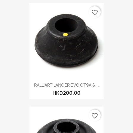
favorite_border
RALLIART LANCER EVO CT9A &...
HKD200.00
favorite_border