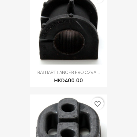
RALLIART LANCER EVO CZ4A...
HKD400.00
favorite_border