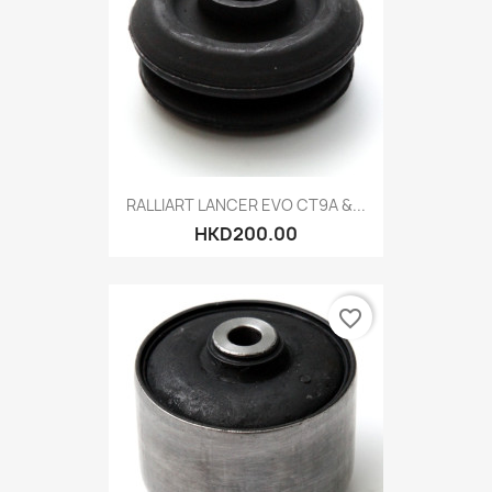
RALLIART LANCER EVO CT9A &...
HKD200.00
favorite_border