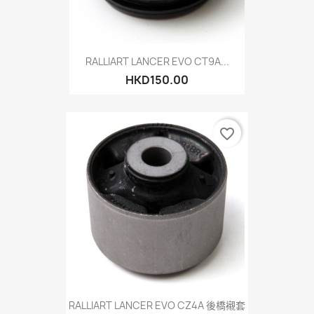
RALLIART LANCER EVO CT9A...
HKD150.00
favorite_border
RALLIART LANCER EVO CZ4A 後橋襯套