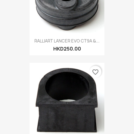
RALLIART LANCER EVO CT9A &...
HKD250.00
favorite_border