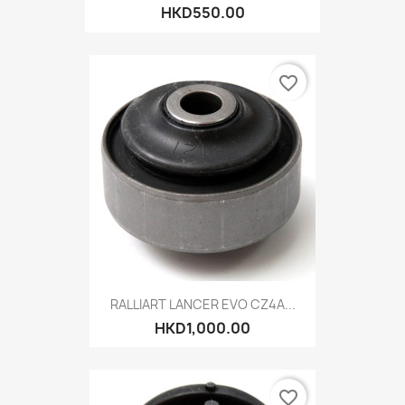
HKD550.00
favorite_border
RALLIART LANCER EVO CZ4A...
HKD1,000.00
favorite_border