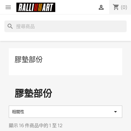
shopping_cart


(0)
search
膠墊部份
膠墊部份

相關性
顯示 16 件商品中的 1 至 12