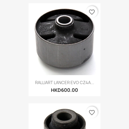
favorite_border
RALLIART LANCER EVO CZ4A...
HKD600.00
favorite_border