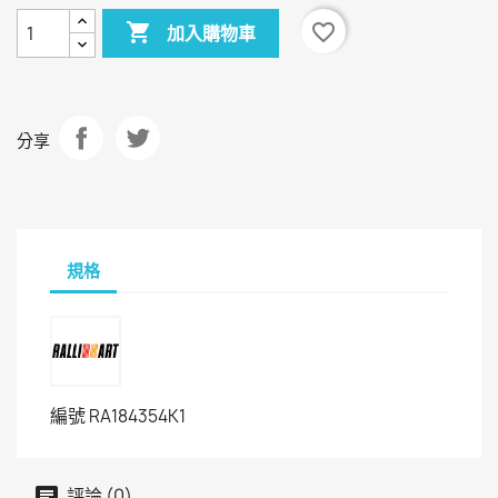

favorite_border
加入購物車
分享
規格
編號
RA184354K1
評論 (0)