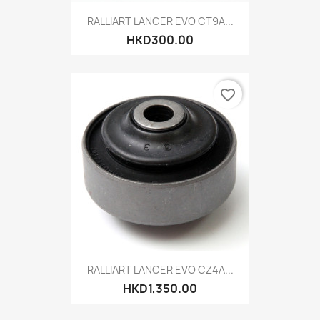
RALLIART LANCER EVO CT9A...
HKD300.00
favorite_border
RALLIART LANCER EVO CZ4A...
HKD1,350.00