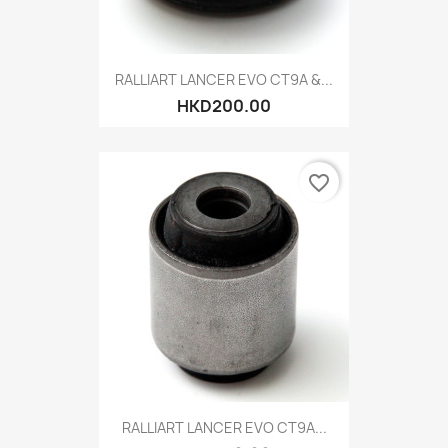
RALLIART LANCER EVO CT9A &...
HKD200.00
favorite_border
RALLIART LANCER EVO CT9A...