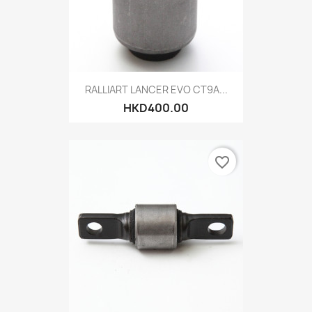
RALLIART LANCER EVO CT9A...
HKD400.00
favorite_border