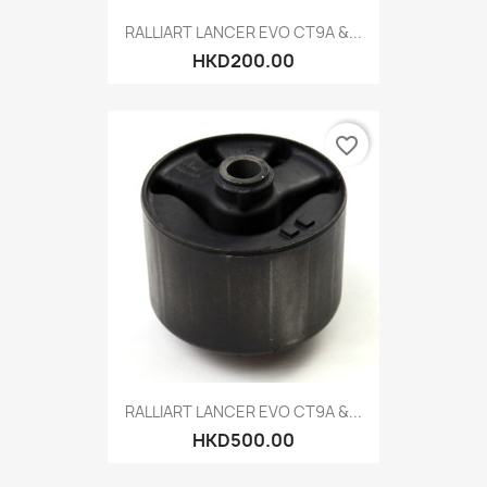
RALLIART LANCER EVO CT9A &...
HKD200.00
favorite_border
RALLIART LANCER EVO CT9A &...
HKD500.00