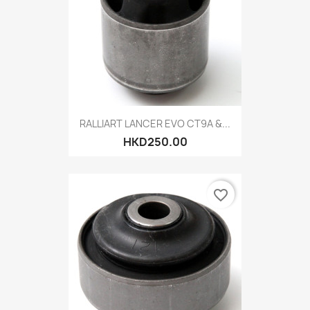
RALLIART LANCER EVO CT9A &...
HKD250.00
favorite_border