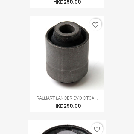
HKD250.00
favorite_border
RALLIART LANCER EVO CT9A...
HKD250.00
favorite_border