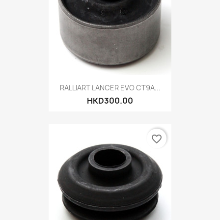
RALLIART LANCER EVO CT9A...
HKD300.00
favorite_border