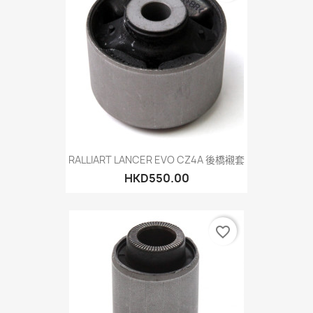
RALLIART LANCER EVO CZ4A 後橋襯套
HKD550.00
favorite_border