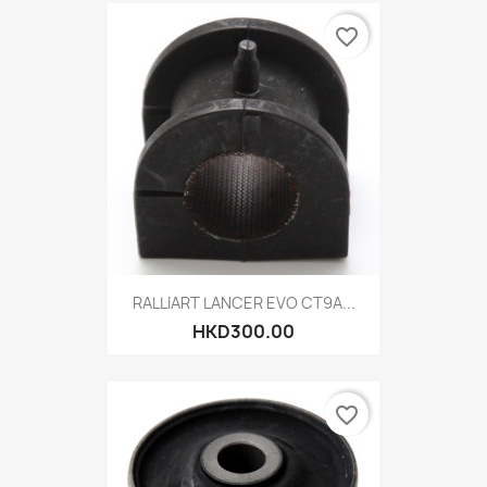
favorite_border
RALLIART LANCER EVO CT9A...
HKD300.00
favorite_border