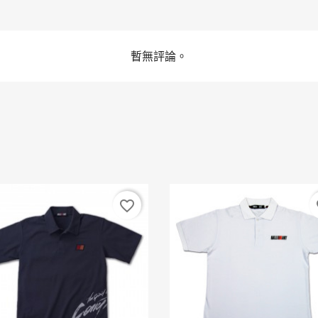
暫無評論。
favorite_border
fa