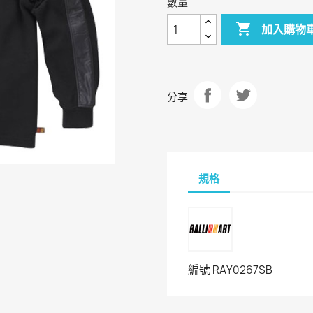
數量

加入購物
分享
規格
編號
RAY0267SB