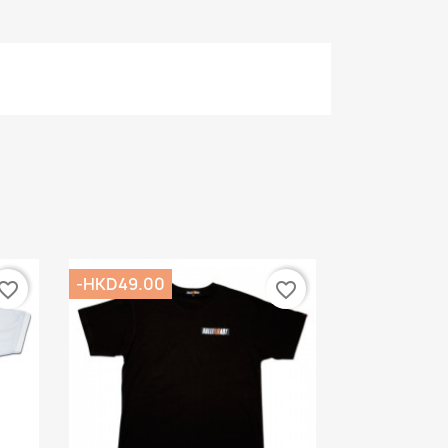
-HKD49.00
vorite_border
favorite_border