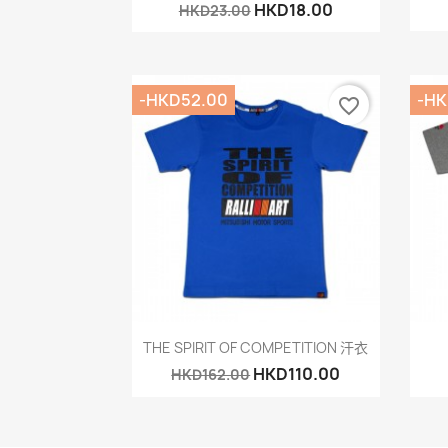
HKD18.00
HKD23.00
-HKD52.00
-HK
favorite_border
快速查看

THE SPIRIT OF COMPETITION 汗衣
HKD110.00
HKD162.00