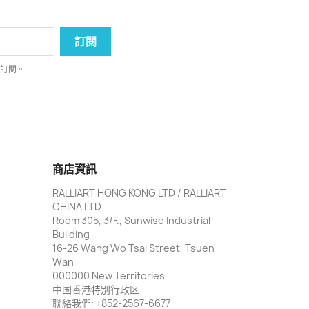
消訂閱。
商店資訊
RALLIART HONG KONG LTD / RALLIART
CHINA LTD
Room 305, 3/F., Sunwise Industrial
Building
16-26 Wang Wo Tsai Street, Tsuen
Wan
000000 New Territories
中国香港特别行政区
聯絡我們:
+852-2567-6677