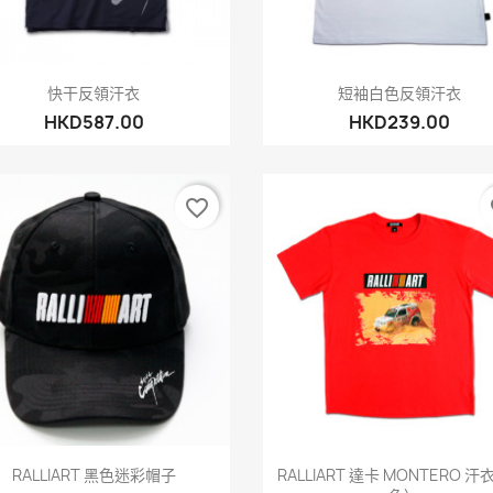
快速查看
快速查看


快干反領汗衣
短袖白色反領汗衣
HKD587.00
HKD239.00
favorite_border
fa
快速查看
快速查看


RALLIART 黑色迷彩帽子
RALLIART 達卡 MONTERO 汗衣