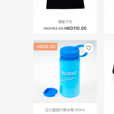
快速查看

運動汗衣
HKD110.00
HKD162.00
-HKD5.00
favorite_border
快速查看

拉力藝旅行膠水樽 550ml