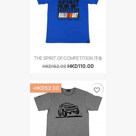
THE SPIRIT OF COMPETITION 汗衣
HKD110.00
HKD162.00
-HKD52.00
favorite_border