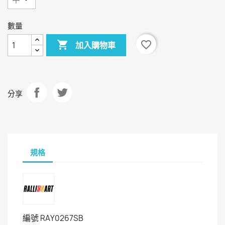
數量

favorite_border
加入購物車
分享
規格
編號
RAY0267SB