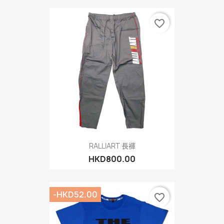
favorite_border
RALLIART 長褲
HKD800.00
-HKD52.00
favorite_border