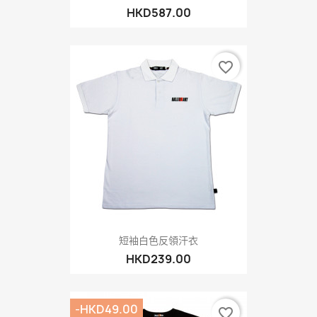
HKD587.00
favorite_border
短袖白色反領汗衣
HKD239.00
-HKD49.00
favorite_border