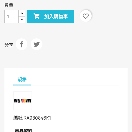
數量

favorite_border
加入購物車
分享
規格
編號
RA980846K1
商品資料