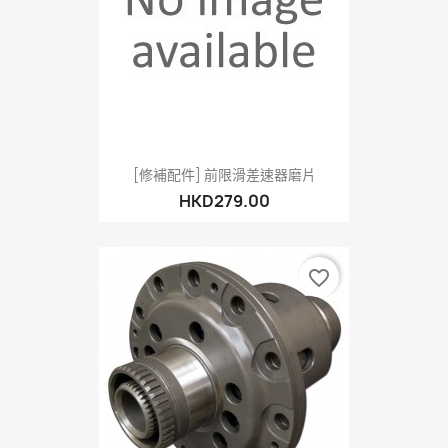
[修補配件] 前限滑差速器磨片
HKD279.00
favorite_border