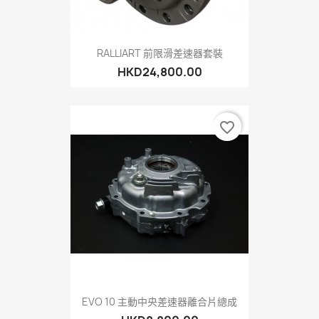
RALLIART 前限滑差速器套裝
HKD24,800.00
favorite_border
EVO 10 主動中央差速器離合片總成