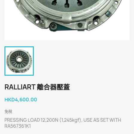
RALLIART 離合器壓蓋
HKD4,600.00
免稅
PRESSING LOAD 12,200N (1,245kgf), USE AS SET WITH
RA567361K1