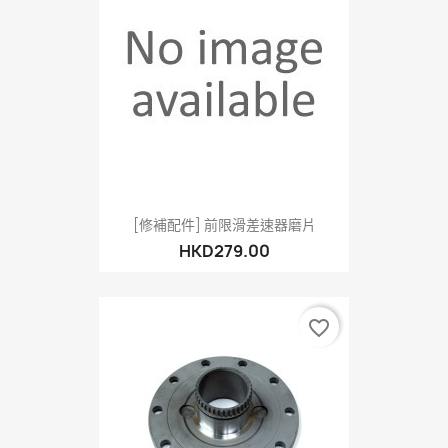
[修補配件] 前限滑差速器磨片
HKD279.00
favorite_border