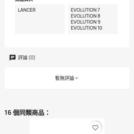
LANCER
EVOLUTION 7
EVOLUTION 8
EVOLUTION 9
EVOLUTION 10
評論 (0)
暫無評論。
16 個同類商品：
favorite_border