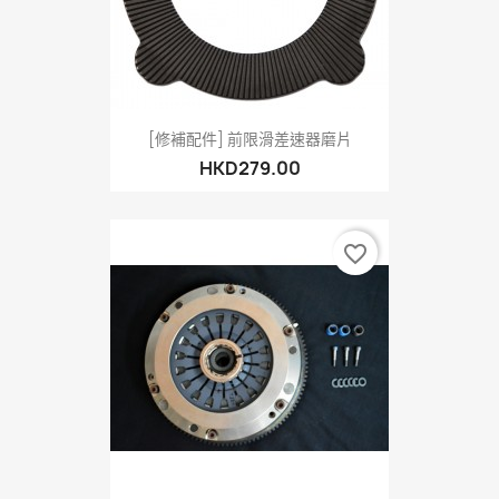
[修補配件] 前限滑差速器磨片
HKD279.00
favorite_border