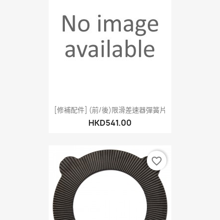
[修補配件] (前/後)限滑差速器彈簧片
HKD541.00
favorite_border