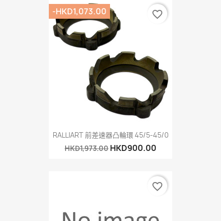
-HKD1,073.00
favorite_border
RALLIART 前差速器凸輪環 45/5-45/0
HKD900.00
HKD1,973.00
favorite_border