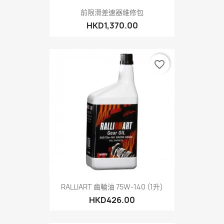
前限滑差速器維修包
HKD1,370.00
favorite_border
RALLIART 齒輪油 75W-140 (1升)
HKD426.00