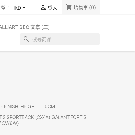
shopping_cart


購物車
(0)
貨幣：
HKD
登入
ALLIART SEO 文章 (三)
search
 FINISH, HEIGHT = 10CM
TIS SPORTBACK (CX4A) GALANT FORTIS
 / CW6W)