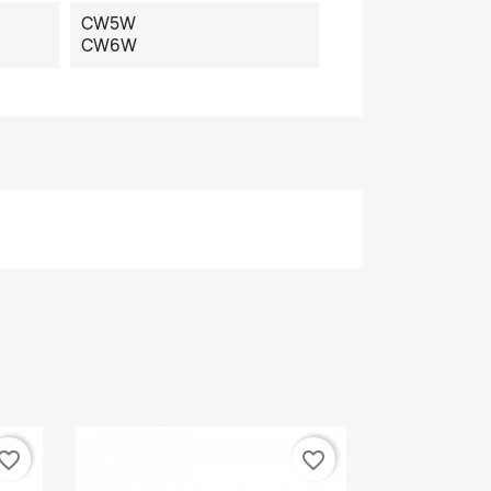
CW5W
CW6W
vorite_border
favorite_border