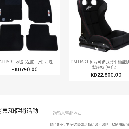
快速查看
快速查看


ALLIART 地毯 (左舵車用) 四塊
RALLIART 椅背可調式賽車桶型
製座椅 (黑色)
HKD790.00
HKD22,800.00
消息和促銷活動
我們會不定期寄送優惠活動給您，您也可以隨時取