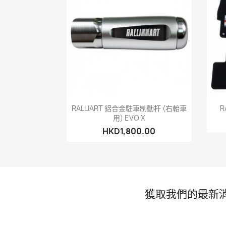
快速查看

RALLIART 鋁合金駐車制動杆 (右軩車
R
用) EVO X
HKD1,800.00
獲取我們的最新