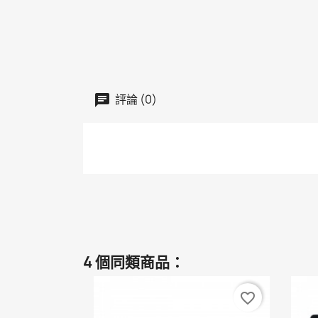
評論 (0)
4 個同類商品：
favorite_border