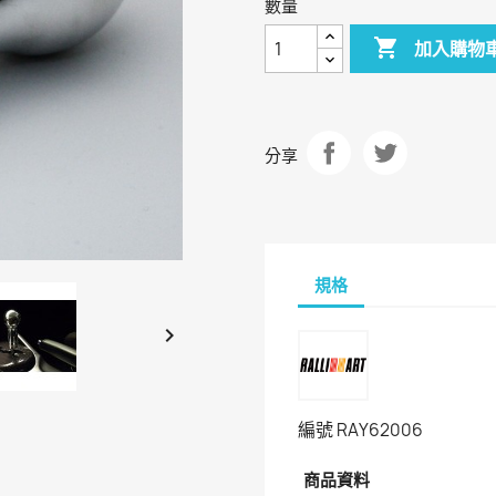
數量

加入購物
分享
規格

編號
RAY62006
商品資料