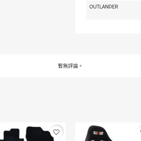
OUTLANDER
暫無評論。
favorite_border
fa