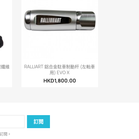
快速查看

碳纖維
RALLIART 鋁合金駐車制動杆 (左軩車
用) EVO X
HKD1,800.00
消訂閱。