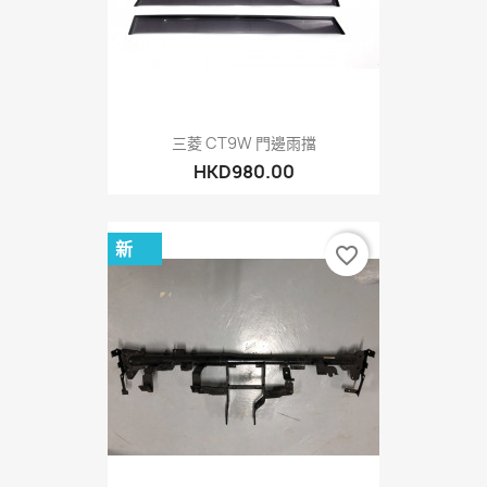
三菱 CT9W 門邊雨擋
HKD980.00
新
favorite_border