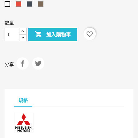
红
黑
卡
白
色
色
其
色
色
數量

favorite_border
加入購物車
分享
規格