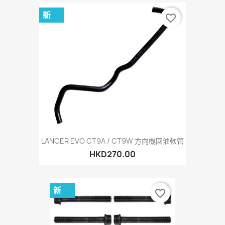
新
favorite_border
LANCER EVO CT9A / CT9W 方向機回油軟管
HKD270.00
新
favorite_border