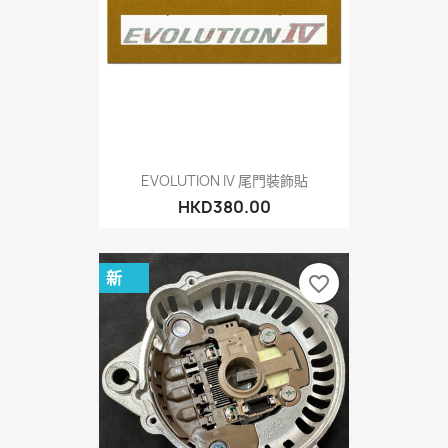
EVOLUTION IV 尾門裝飾貼
HKD380.00
新
favorite_border