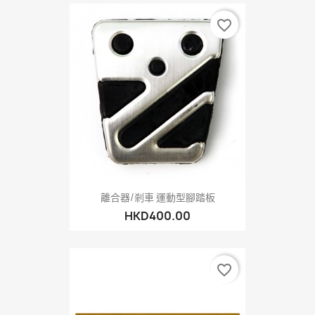
favorite_border
離合器/剎車 運動型腳踏板
HKD400.00
favorite_border