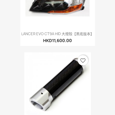
LANCER EVO CT9A HID 大燈殼【黑底版本】
HKD11,600.00
favorite_border