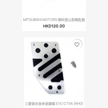
MITSUBISHI MOTORS 塑料登山型鎖匙圈
HKD120.00
favorite_border
三菱鋁合金休息腳踏 EVO CT9A (RHD)