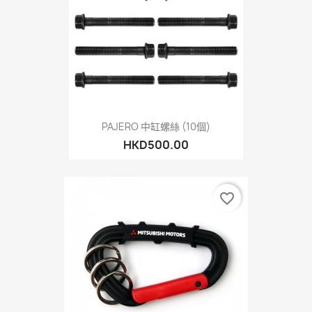
PAJERO 中缸螺絲 (10個)
HKD500.00
favorite_border