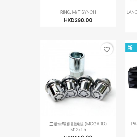
快速查看

RING, M/T SYNCH
LAN
HKD290.00
新
favorite_border
快速查看

三菱車輪鎖扣螺絲 (MCGARD)
PA
M12x1.5