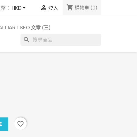
shopping_cart


購物車
(0)
貨幣：
HKD
登入
ALLIART SEO 文章 (三)
search
favorite_border
車