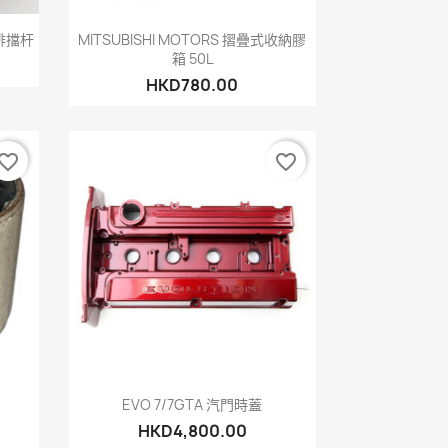
快速查看

排擋杆
MITSUBISHI MOTORS 摺疊式收納膠
箱 50L
HKD780.00
vorite_border
favorite_border
快速查看

EVO 7/7GTA 汽門時蓋
HKD4,800.00