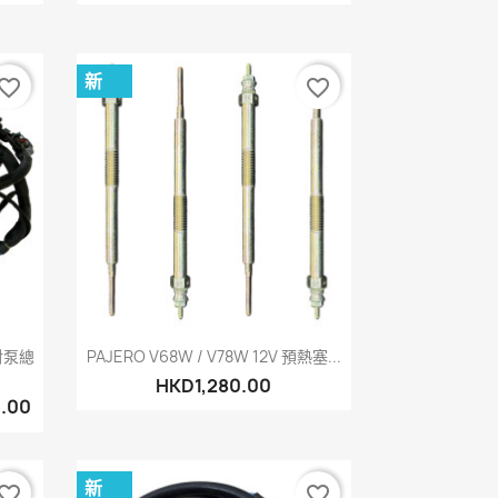
新
vorite_border
favorite_border
快速查看

噴射泵總
PAJERO V68W / V78W 12V 預熱塞...
HKD1,280.00
.00
新
vorite_border
favorite_border