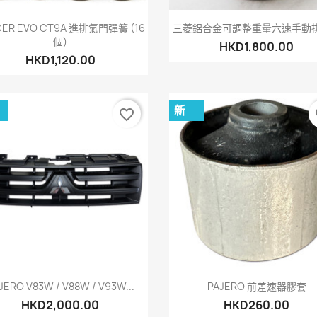
快速查看
快速查看


CER EVO CT9A 進排氣門彈簧 (16
三菱鋁合金可調整重量六速手動
個)
HKD1,800.00
HKD1,120.00
新
favorite_border
fa
快速查看
快速查看


JERO V83W / V88W / V93W...
PAJERO 前差速器膠套
HKD2,000.00
HKD260.00