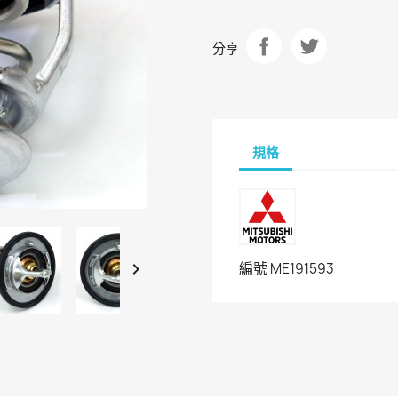
分享
規格

編號
ME191593