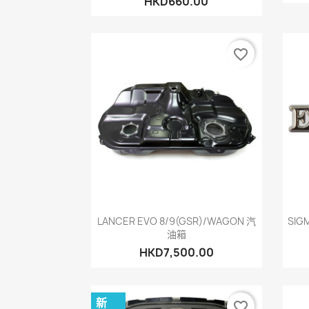
HKD660.00
favorite_border
快速查看

LANCER EVO 8/9(GSR)/WAGON 汽
SIG
油箱
HKD7,500.00
新
favorite_border