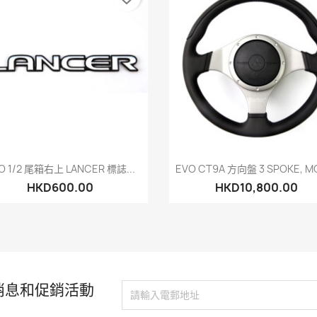
快速查看
快速查看


O 1/2 尾箱右上 LANCER 標誌...
EVO CT9A 方向盤 3 SPOKE, 
HKD600.00
HKD10,800.00
消息和促銷活動