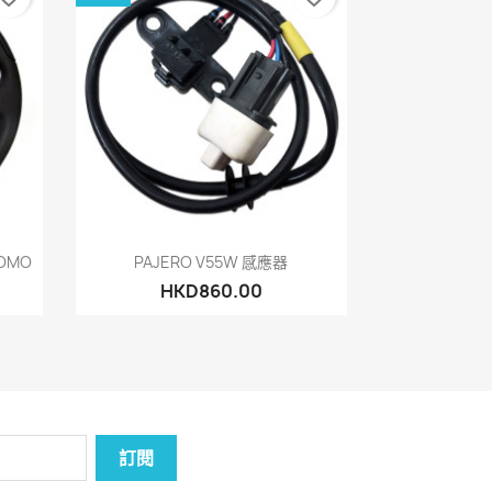
快速查看

MOMO
PAJERO V55W 感應器
HKD860.00