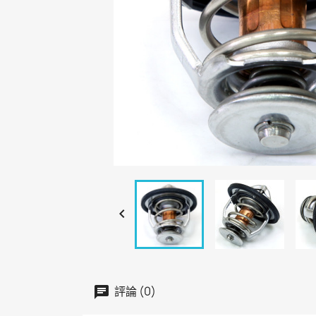

評論 (0)