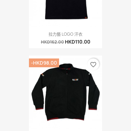
拉力藝 LOGO 汗衣
HKD110.00
HKD162.00
-HKD98.00
favorite_border