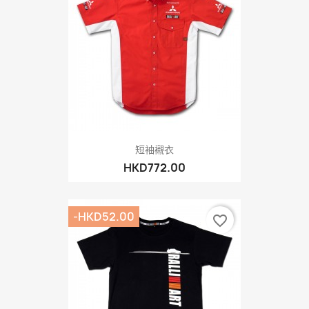
短袖襯衣
HKD772.00
-HKD52.00
favorite_border