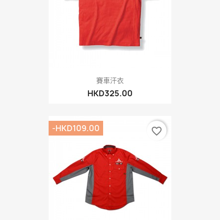
賽車汗衣
HKD325.00
-HKD109.00
favorite_border