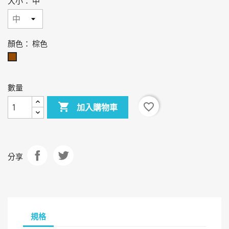
大小： 中
顏色： 棕色
棕
色
數量

favorite_border
加入購物車
分享
規格