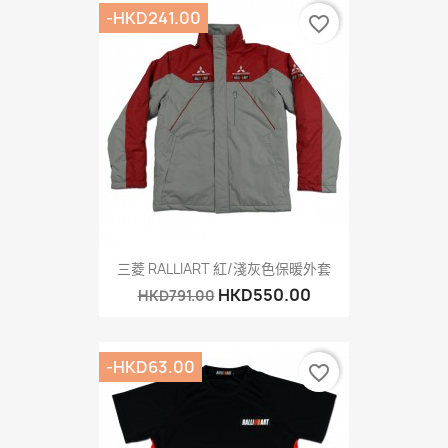
-HKD241.00
favorite_border
三菱 RALLIART 紅/淺灰色保暖外套
HKD550.00
HKD791.00
-HKD63.00
favorite_border