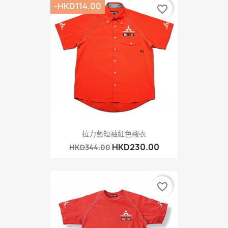
-HKD114.00
favorite_border
拉力藝短袖紅色襯衣
HKD230.00
HKD344.00
favorite_border