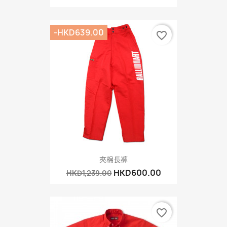
-HKD639.00
favorite_border
夾棉長褲
HKD600.00
HKD1,239.00
favorite_border