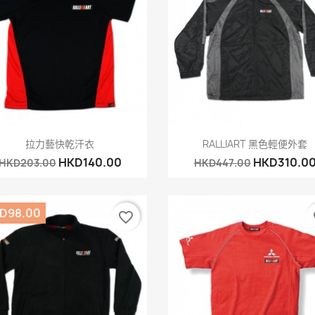
快速查看
快速查看


拉力藝快乾汗衣
RALLIART 黑色輕便外套
HKD140.00
HKD310.0
HKD203.00
HKD447.00
D98.00
favorite_border
fa