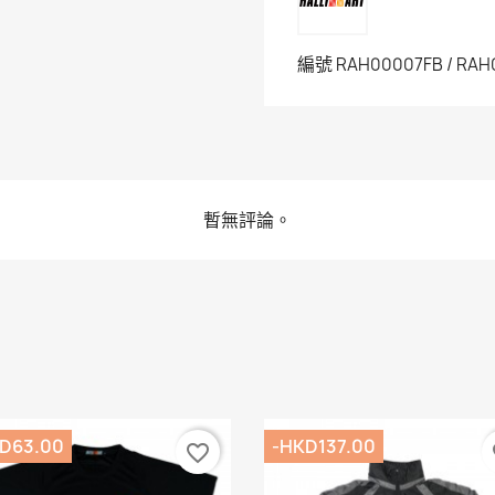
編號
RAH00007FB / RA
暫無評論。
D63.00
-HKD137.00
favorite_border
fa