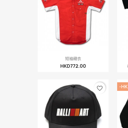
快速查看

短袖襯衣
HKD772.00
-HK
favorite_border