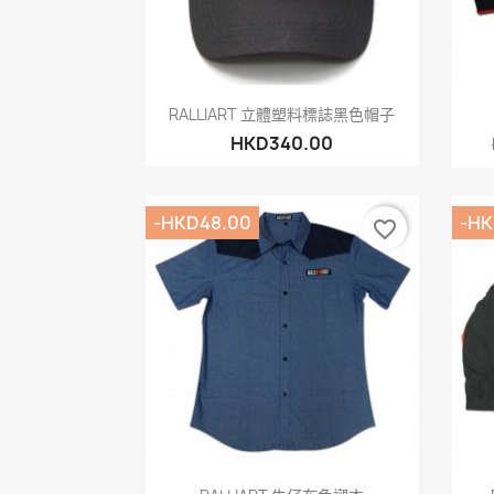
快速查看

RALLIART 立體塑料標誌黑色帽子
HKD340.00
-HKD48.00
-HK
favorite_border
快速查看
