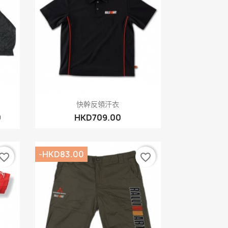
快速查看

快幹反領汗衣
0
HKD709.00
-HKD83.00
vorite_border
favorite_border