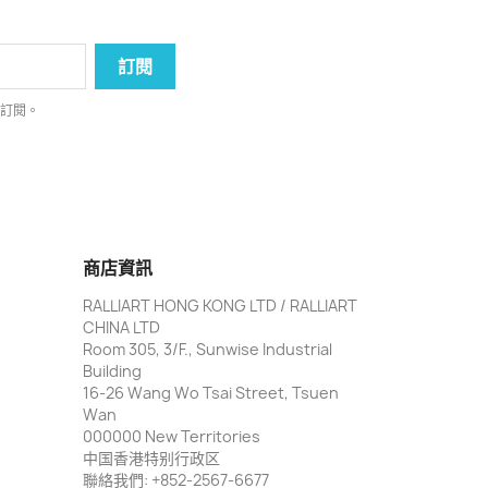
消訂閱。
商店資訊
RALLIART HONG KONG LTD / RALLIART
CHINA LTD
Room 305, 3/F., Sunwise Industrial
Building
16-26 Wang Wo Tsai Street, Tsuen
Wan
000000 New Territories
中国香港特别行政区
聯絡我們:
+852-2567-6677