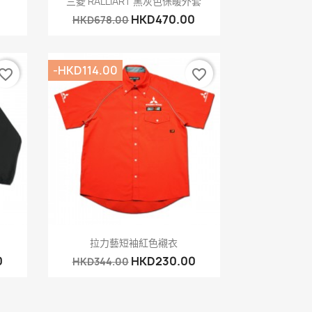
三菱 RALLIART 黑灰色保暖外套
HKD470.00
HKD678.00
-HKD114.00
vorite_border
favorite_border
快速查看

拉力藝短袖紅色襯衣
0
HKD230.00
HKD344.00