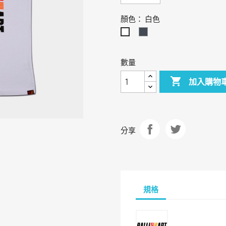
顏色： 白色
黑
白
色
色
數量

加入購物
分享
規格