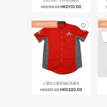
RALLIART 牛仔布色襯衣
HKD110.00
HKD158.00
-HKD107.00
-HK
favorite_border
快速查看

三菱拉力藝短袖紅色襯衣
HKD220.00
HKD327.00