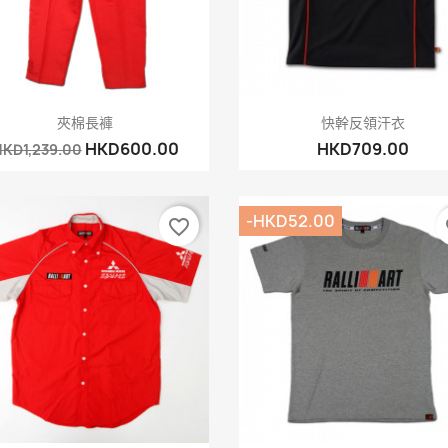
快速查看
快速查看


夾棉長褲
快幹反領汗衣
HKD600.00
HKD709.00
KD1,239.00
-HKD52.00
favorite_border
fa