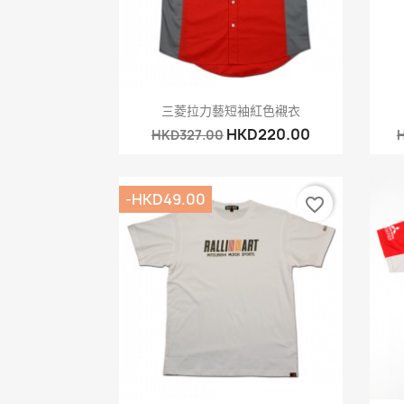
快速查看

三菱拉力藝短袖紅色襯衣
HKD220.00
HKD327.00
H
-HKD49.00
favorite_border