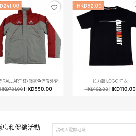
D241.00
-HKD52.00
favorite_border
fa
快速查看
快速查看


 RALLIART 紅/淺灰色保暖外套
拉力藝 LOGO 汗衣
HKD550.00
HKD110.00
HKD791.00
HKD162.00
消息和促銷活動