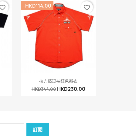
-HKD114.00
vorite_border
favorite_border
快速查看

拉力藝短袖紅色襯衣
HKD230.00
HKD344.00