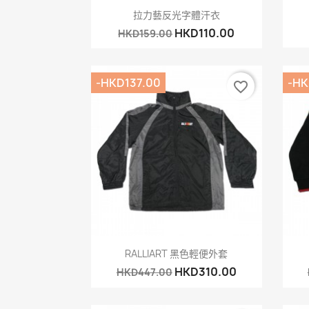
快速查看

拉力藝反光字體汗衣
HKD110.00
HKD159.00
-HKD137.00
-HK
favorite_border
快速查看

RALLIART 黑色輕便外套
HKD310.00
HKD447.00