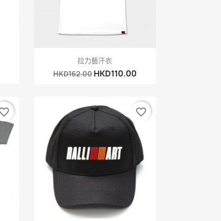
快速查看

拉力藝汗衣
HKD110.00
HKD162.00
vorite_border
favorite_border