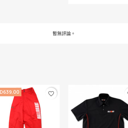
暫無評論。
D639.00
favorite_border
fa