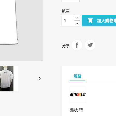
數量

加入購物
分享
規格

編號
F5