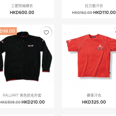
快速查看
快速查看


三菱短袖襯衣
拉力藝汗衣
HKD600.00
HKD110.00
HKD162.00
D98.00
favorite_border
fa
快速查看
快速查看


RALLIART 黑色抓毛外套
賽車汗衣
HKD210.00
HKD325.00
HKD308.00