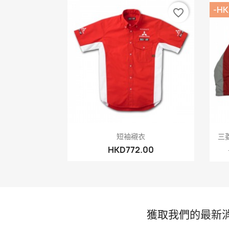
-HK
favorite_border
快速查看

短袖襯衣
三菱
HKD772.00
獲取我們的最新