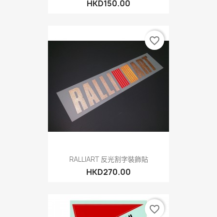
HKD150.00
favorite_border
RALLIART 反光割字裝飾貼
HKD270.00
favorite_border