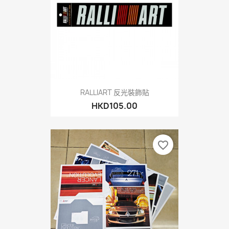
RALLIART 反光裝飾貼
HKD105.00
favorite_border