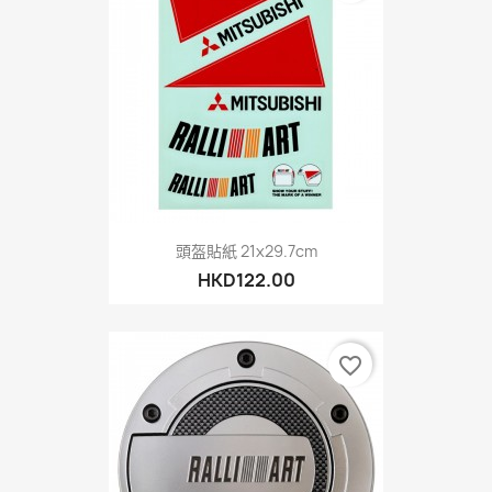
頭盔貼紙 21x29.7cm
HKD122.00
favorite_border