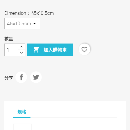
色
色
Dimension： 45x10.5cm
數量

favorite_border
加入購物車
分享
規格