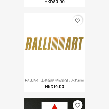
HKD80.00
favorite_border
RALLIART 土豪金割字裝飾貼 70x15mm
HKD19.00
favorite_border