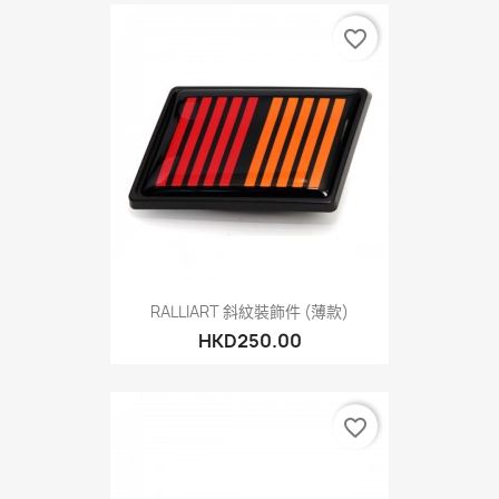
favorite_border
RALLIART 斜紋裝飾件 (薄款)
HKD250.00
favorite_border