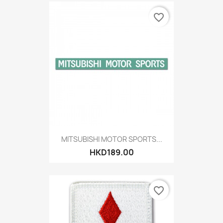
favorite_border
MITSUBISHI MOTOR SPORTS...
HKD189.00
favorite_border