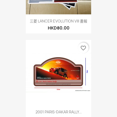
三菱 LANCER EVOLUTION VIII 畫報
HKD80.00
favorite_border
2001 PARIS-DAKAR RALLY...