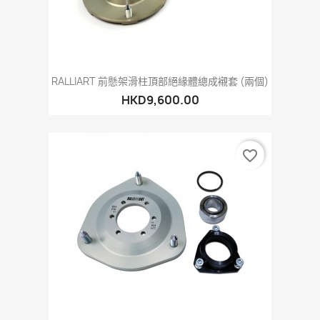
RALLIART 前懸架滑柱頂部絕緣體總成襯套 (兩個)
HKD9,600.00
favorite_border