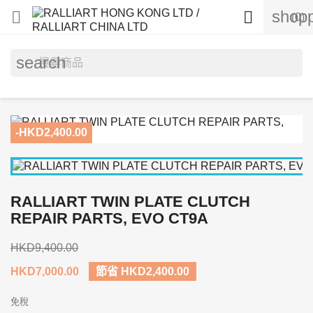
shopp


(0)
search
-HKD2,400.00
RALLIART TWIN PLATE CLUTCH
REPAIR PARTS, EVO CT9A
HKD9,400.00
HKD7,000.00
節省 HKD2,400.00
免稅