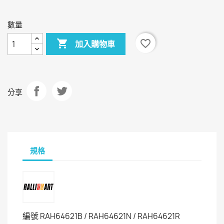
色
色
色
數量

favorite_border
加入購物車
分享
規格
編號
RAH64621B / RAH64621N / RAH64621R