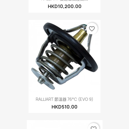
HKD10,200.00
favorite_border
RALLIART 節溫器 76°C (EVO 9)
HKD510.00