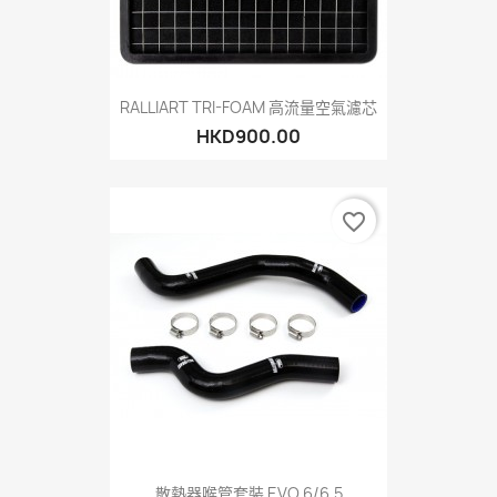
RALLIART TRI-FOAM 高流量空氣濾芯
HKD900.00
favorite_border
散熱器喉管套裝 EVO 6/6.5