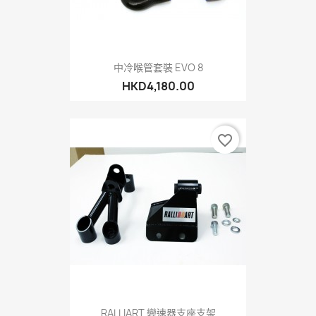
中冷喉管套裝 EVO 8
HKD4,180.00
favorite_border
RALLIART 變速器支座支架