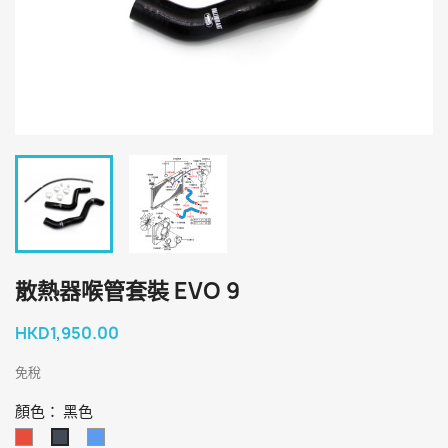
散熱器喉管套裝 EVO 9
HKD1,950.00
免稅
顏色： 黑色
红
藍
黑