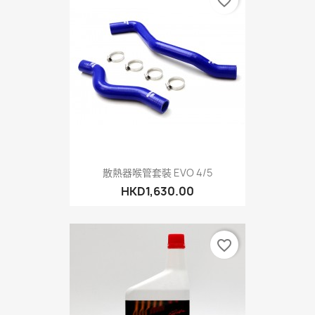
favorite_border
散熱器喉管套裝 EVO 4/5
HKD1,630.00
favorite_border