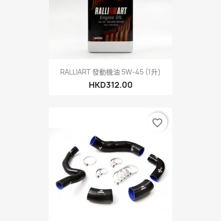
RALLIART 發動機油 5W-45 (1升)
HKD312.00
favorite_border