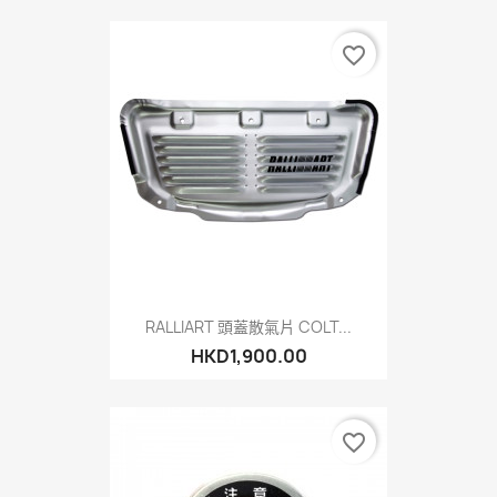
favorite_border
RALLIART 頭蓋散氣片 COLT...
HKD1,900.00
favorite_border