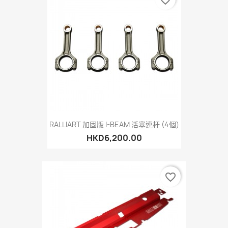
favorite_border
RALLIART 加固版 I-BEAM 活塞連杆 (4個)
HKD6,200.00
favorite_border