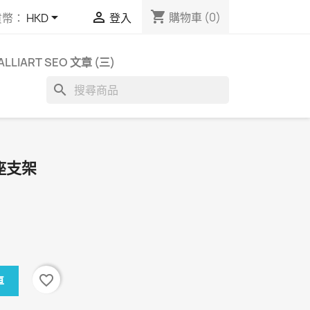
shopping_cart


購物車
(0)
貨幣：
HKD
登入
ALLIART SEO 文章 (三)
search
支座支架
favorite_border
車