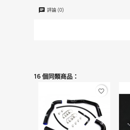
評論 (0)
16 個同類商品：
favorite_border