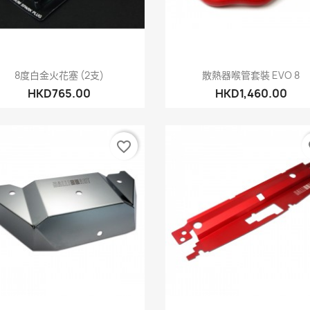
快速查看
快速查看


8度白金火花塞 (2支)
散熱器喉管套裝 EVO 8
HKD765.00
HKD1,460.00
favorite_border
fa