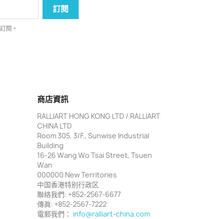
消訂閱。
商店資訊
RALLIART HONG KONG LTD / RALLIART
CHINA LTD
Room 305, 3/F., Sunwise Industrial
Building
16-26 Wang Wo Tsai Street, Tsuen
Wan
000000 New Territories
中国香港特别行政区
聯絡我們:
+852-2567-6677
傳眞:
+852-2567-7222
電郵我們：
info@ralliart-china.com