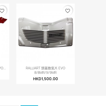
vorite_border
favorite_border
快速查看

...
RALLIART 頭蓋散氣片 EVO
8/8MR/9/9MR
HKD1,500.00