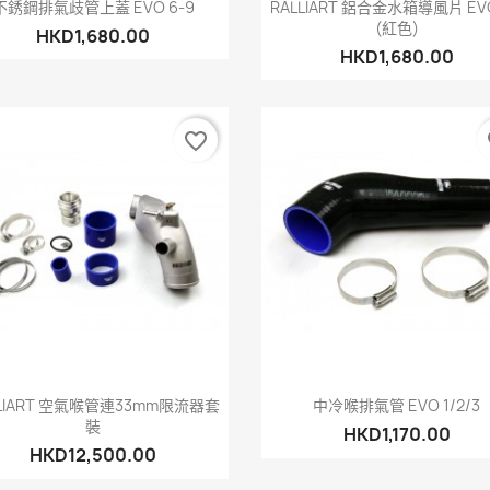
快速查看
快速查看


不銹鋼排氣歧管上蓋 EVO 6-9
RALLIART 鋁合金水箱導風片 EVO
(紅色)
HKD1,680.00
HKD1,680.00
favorite_border
fa
快速查看
快速查看


LLIART 空氣喉管連33mm限流器套
中冷喉排氣管 EVO 1/2/3
裝
HKD1,170.00
HKD12,500.00