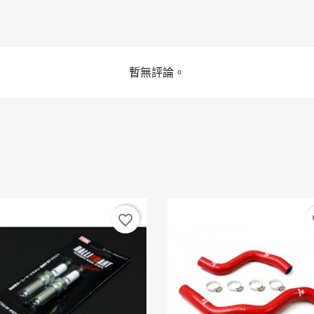
暫無評論。
favorite_border
fa