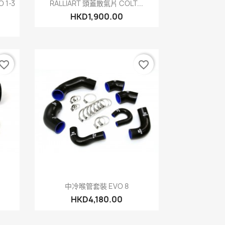
快速查看

 1-3
RALLIART 頭蓋散氣片 COLT...
HKD1,900.00
vorite_border
favorite_border
快速查看

中冷喉管套裝 EVO 8
HKD4,180.00