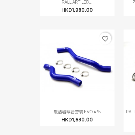
快速查看

RALLIART LED...
HKD1,980.00
favorite_border
快速查看

散熱器喉管套裝 EVO 4/5
RA
HKD1,630.00