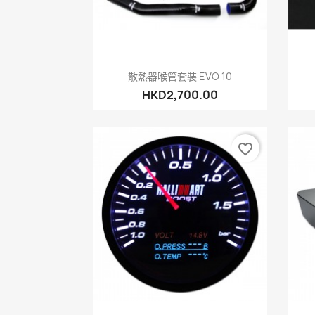
快速查看

散熱器喉管套裝 EVO 10
HKD2,700.00
favorite_border