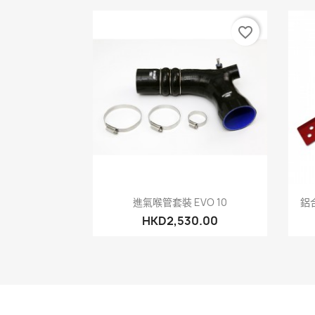
favorite_border
快速查看

進氣喉管套裝 EVO 10
鋁合
HKD2,530.00