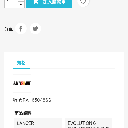

favorite_border
加入購物車
分享
規格
編號
RAH63046SS
商品資料
LANCER
EVOLUTION 6