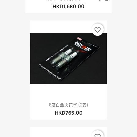
HKD1,680.00
favorite_border
8度白金火花塞 (2支)
HKD765.00
favorite_border