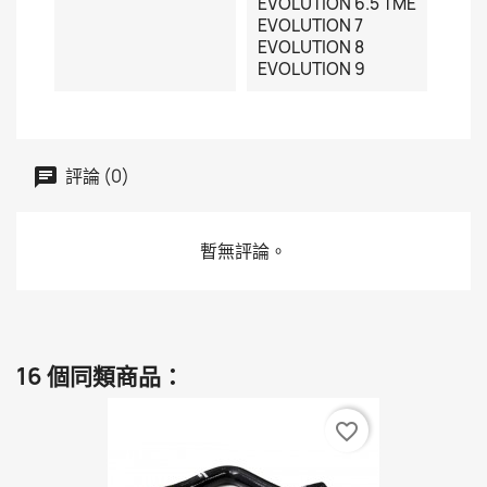
EVOLUTION 6.5 TME
EVOLUTION 7
EVOLUTION 8
EVOLUTION 9
評論 (0)
暫無評論。
16 個同類商品：
favorite_border