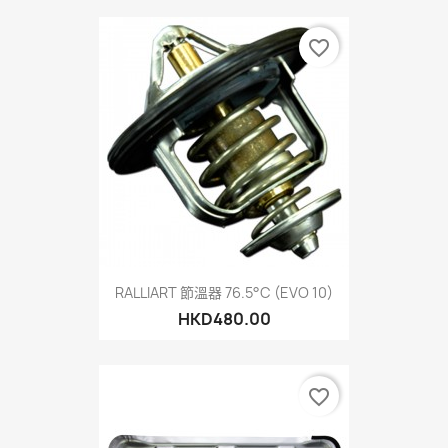
favorite_border
RALLIART 節溫器 76.5°C (EVO 10)
HKD480.00
favorite_border