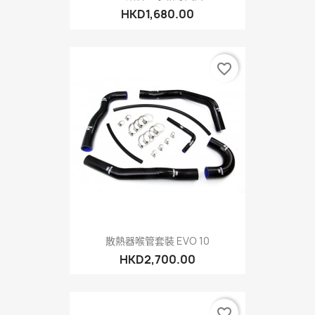
HKD1,680.00
favorite_border
散熱器喉管套裝 EVO 10
HKD2,700.00
favorite_border