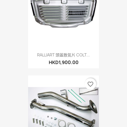
RALLIART 頭蓋散氣片 COLT...
HKD1,900.00
favorite_border