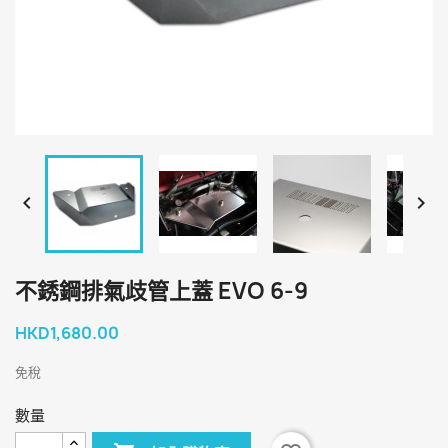


不銹鋼排氣歧管上蓋 EVO 6-9
HKD1,680.00
免稅
數量