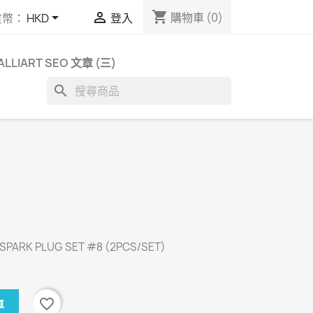
shopping_cart


購物車
(0)
貨幣：
HKD
登入
ALLIART SEO 文章 (三)
search
 SPARK PLUG SET #8 (2PCS/SET)
favorite_border
車