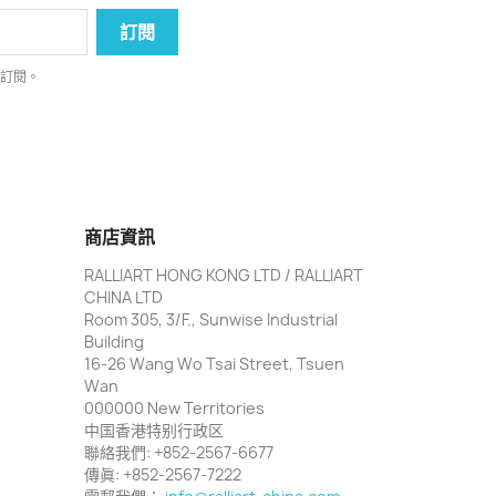
消訂閱。
商店資訊
RALLIART HONG KONG LTD / RALLIART
CHINA LTD
Room 305, 3/F., Sunwise Industrial
Building
16-26 Wang Wo Tsai Street, Tsuen
Wan
000000 New Territories
中国香港特别行政区
聯絡我們:
+852-2567-6677
傳眞:
+852-2567-7222