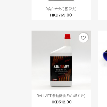
快速查看

9度白金火花塞 (2支)
HKD765.00
favorite_border
快速查看

RALLIART 發動機油 5W-45 (1升)
HKD312.00