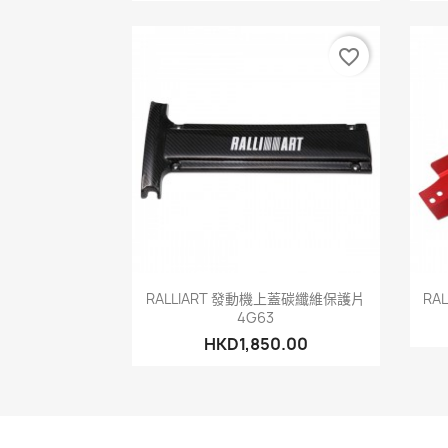
favorite_border
快速查看

RALLIART 發動機上蓋碳纖維保護片
RA
4G63
HKD1,850.00