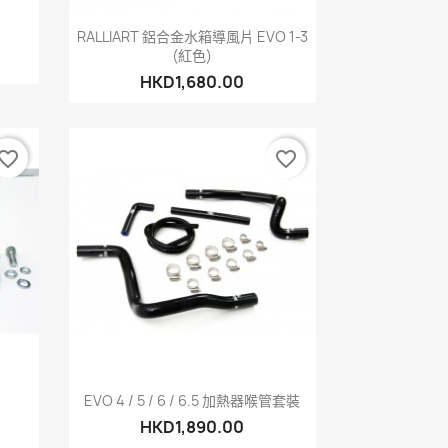
快速查看

RALLIART 鋁合金水箱導風片 EVO 1-3
(紅色)
HKD1,680.00
vorite_border
favorite_border
快速查看

EVO 4 / 5 / 6 / 6.5 加熱器喉管套裝
HKD1,890.00