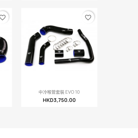
vorite_border
favorite_border
快速查看

中冷喉管套裝 EVO 10
HKD3,750.00