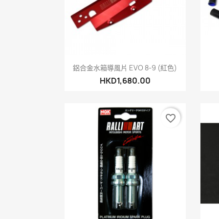
快速查看

鋁合金水箱導風片 EVO 8-9 (紅色)
HKD1,680.00
favorite_border