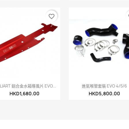
favorite_border
fa
快速查看
快速查看


LLIART 鋁合金水箱導風片 EVO...
進氣喉管套裝 EVO 4/5/6
HKD1,680.00
HKD5,800.00