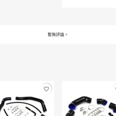
暫無評論。
favorite_border
fa