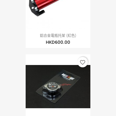
鋁合金電瓶托架 (紅色)
HKD600.00
favorite_border