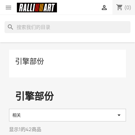
shopping_cart


(0)
search
引擎部份
引擎部份

相关
显示1的42商品