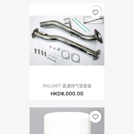
favorite_border
RALLIART 直通排气管套装
HKD8,000.00
favorite_border