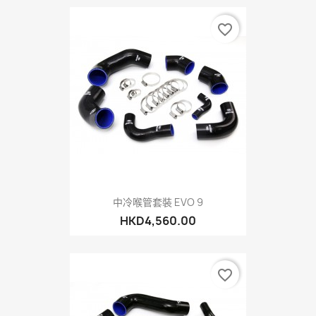
favorite_border
中冷喉管套裝 EVO 9
HKD4,560.00
favorite_border