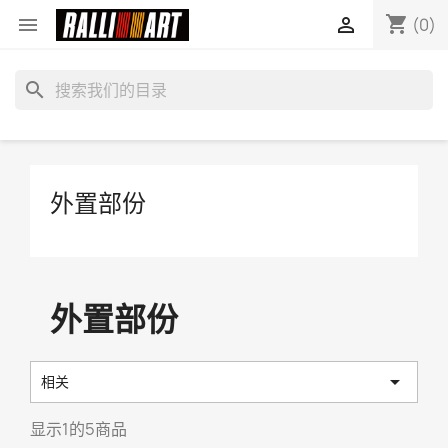
shopping_cart


(0)
search
外置部份
外置部份

相关
显示1的5商品