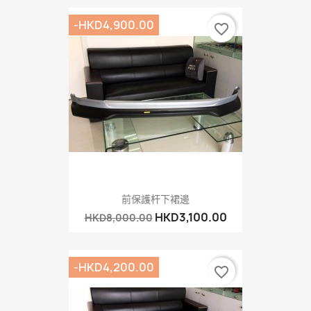
-HKD4,900.00
favorite_border
前保護杆下裙邊
HKD3,100.00
HKD8,000.00
-HKD4,200.00
favorite_border