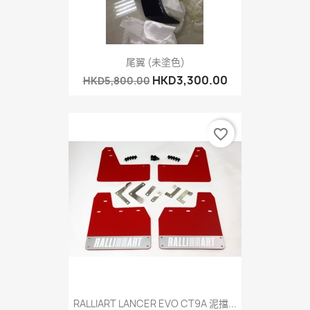
尾翼 (未塗色)
HKD3,300.00
HKD5,800.00
favorite_border
RALLIART LANCER EVO CT9A 泥擋...