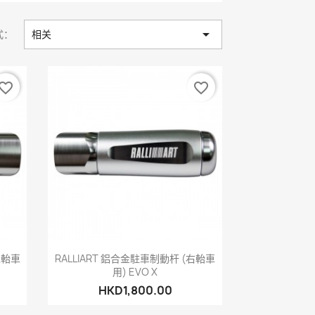

式：
相关
vorite_border
favorite_border
快速查看

左軩車
RALLIART 鋁合金駐車制動杆 (右軩車
用) EVO X
HKD1,800.00