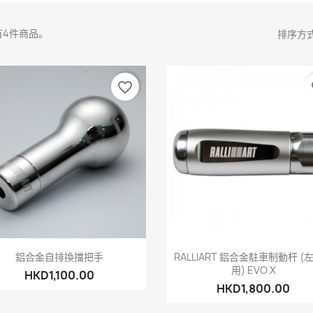
有4件商品。
排序方
favorite_border
fa
快速查看
快速查看


鋁合金自排換擋把手
RALLIART 鋁合金駐車制動杆 (
用) EVO X
HKD1,100.00
HKD1,800.00