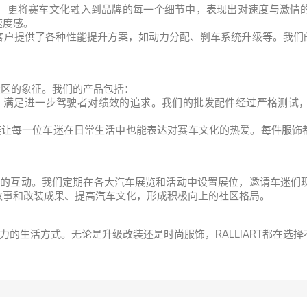
的性能，更将赛车文化融入到品牌的每一个细节中，表现出对速度与激
速度感。
RT为客户提供了各种性能提升方案，如动力分配、刹车系统升级等。我
个社区的象征。我们的产品包括：
，满足进一步驾驶者对绩效的追求。我们的批发配件经过严格测试
印花服装让每一位车迷在日常生活中也能表达对赛车文化的热爱。每件服
者的互动。我们定期在各大汽车展览和活动中设置展位，邀请车迷们现场体验
故事和改装成果、提高汽车文化，形成积极向上的社区格局。
和活力的生活方式。无论是升级改装还是时尚服饰，RALLIART都在