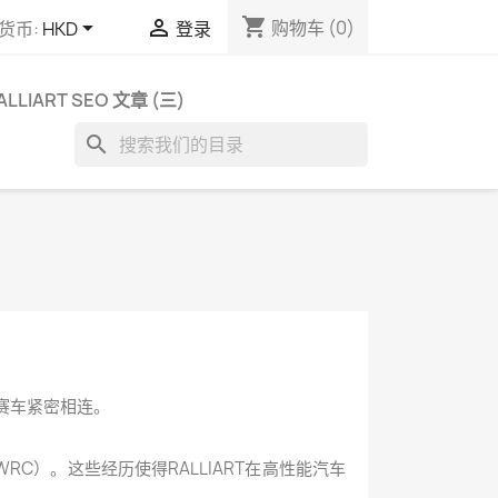
shopping_cart


购物车
(0)
货币:
HKD
登录
ALLIART SEO 文章 (三)
search
情赛车紧密相连。
RC）。这些经历使得RALLIART在高性能汽车