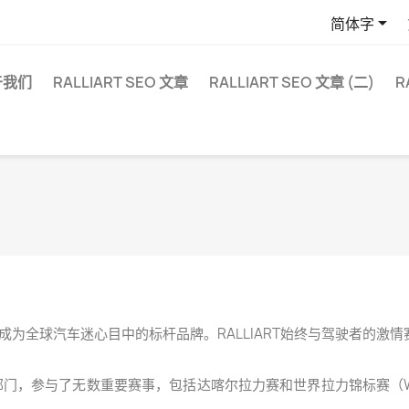

简体字
于我们
RALLIART SEO 文章
RALLIART SEO 文章 (二)
R
，成为全球汽车迷心目中的标杆品牌。RALLIART始终与驾驶者的激
赛车部门，参与了无数重要赛事，包括达喀尔拉力赛和世界拉力锦标赛（W