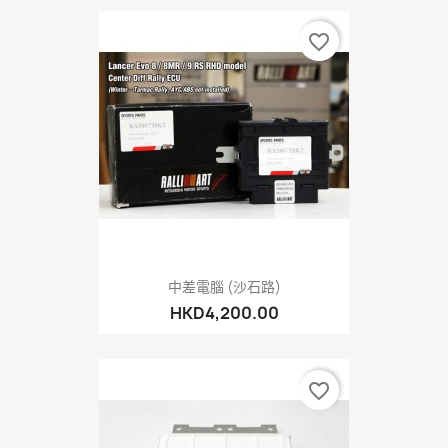
favorite_border
中差電腦 (沙石路)
HKD4,200.00
favorite_border