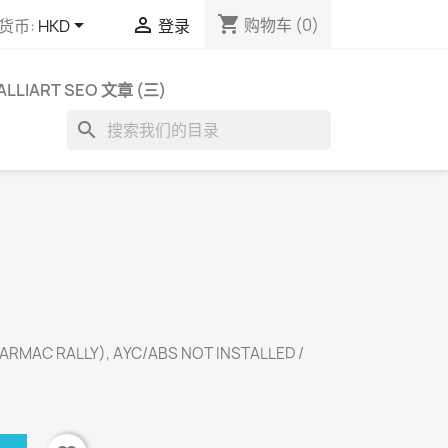
shopping_cart


购物车
(0)
货币:
HKD
登录
ALLIART SEO 文章 (三)
search
ARMAC RALLY), AYC/ABS NOT INSTALLED /