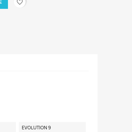
favorite_border
车
EVOLUTION 9