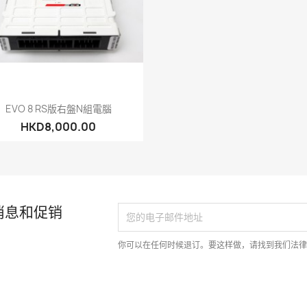
快速查看

EVO 8 RS版右盤N組電腦
HKD8,000.00
消息和促销
你可以在任何时候退订。要这样做，请找到我们法