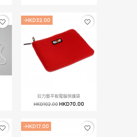
-HKD32.00
vorite_border
favorite_border
快速查看

拉力藝平板電腦保護袋
HKD70.00
HKD102.00
-HKD17.00
vorite_border
favorite_border