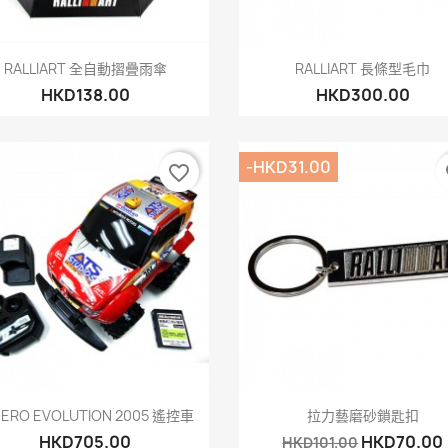
快速查看
快速查看


RALLIART 全自動摺疊雨傘
RALLIART 長條型毛巾
HKD138.00
HKD300.00
-HKD31.00
favorite_border
fa
快速查看
快速查看


JERO EVOLUTION 2005 遙控車
拉力藝磨砂鎖匙扣
HKD705.00
HKD70.00
HKD101.00