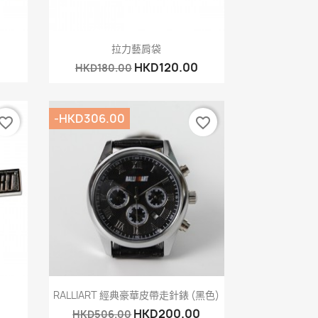
快速查看

拉力藝肩袋
HKD120.00
HKD180.00
-HKD306.00
vorite_border
favorite_border
快速查看

RALLIART 經典豪華皮帶走針錶 (黑色)
HKD200.00
HKD506.00