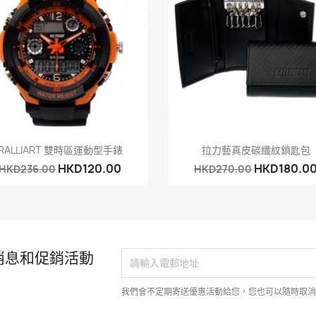
快速查看
快速查看


RALLIART 雙時區運動型手錶
拉力藝真皮碳纖紋鎖匙包
HKD120.00
HKD180.0
HKD236.00
HKD270.00
消息和促銷活動
我們會不定期寄送優惠活動給您，您也可以隨時取