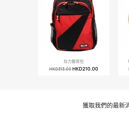
快速查看

拉力藝背包
HKD210.00
HKD313.00
獲取我們的最新