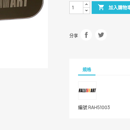

加入購物
分享
規格
編號
RAH51003