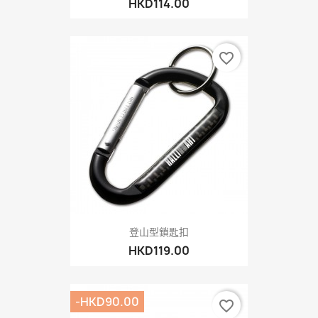
HKD114.00
favorite_border
登山型鎖匙扣
HKD119.00
-HKD90.00
favorite_border