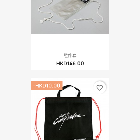
證件套
HKD146.00
-HKD10.00
favorite_border