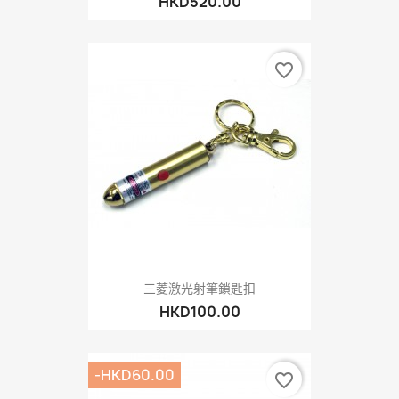
HKD520.00
favorite_border
三菱激光射筆鎖匙扣
HKD100.00
-HKD60.00
favorite_border