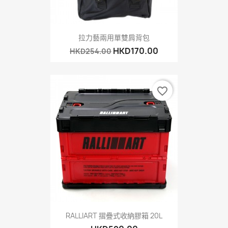
拉力藝兩用單雙肩背包
HKD170.00
HKD254.00
favorite_border
RALLIART 摺疊式收納膠箱 20L