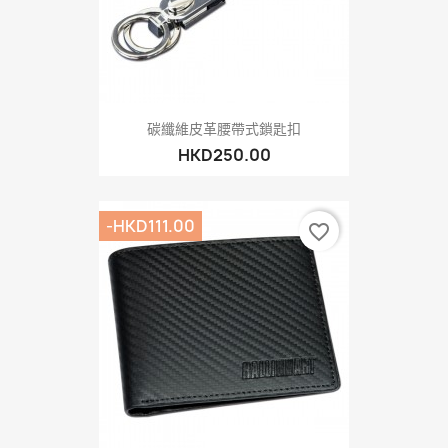
碳纖維皮革腰帶式鎖匙扣
HKD250.00
-HKD111.00
favorite_border