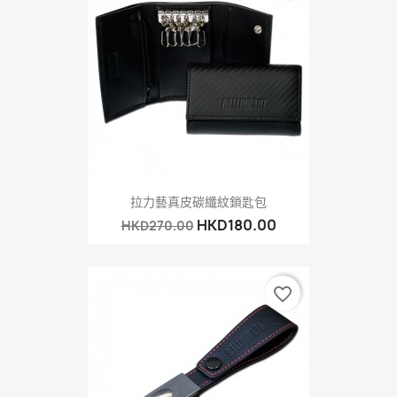
拉力藝真皮碳纖紋鎖匙包
HKD180.00
HKD270.00
favorite_border