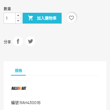
數量

favorite_border
加入購物車
分享
規格
編號
RAH43001B