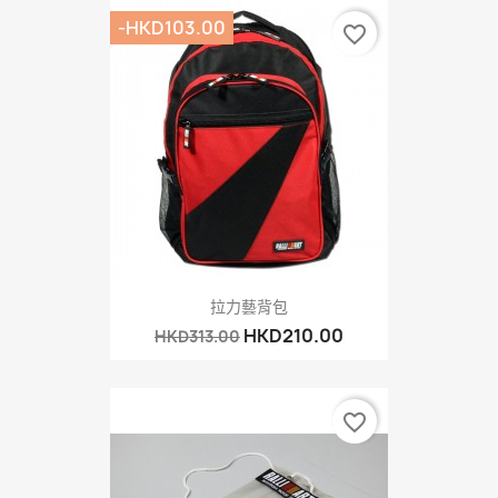
-HKD103.00
favorite_border
拉力藝背包
HKD210.00
HKD313.00
favorite_border