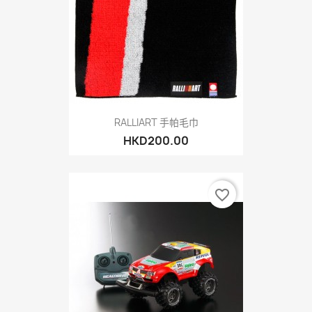
RALLIART 手帕毛巾
HKD200.00
favorite_border