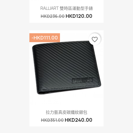
RALLIART 雙時區運動型手錶
HKD120.00
HKD236.00
-HKD111.00
favorite_border
拉力藝真皮碳纖紋銀包
HKD240.00
HKD351.00