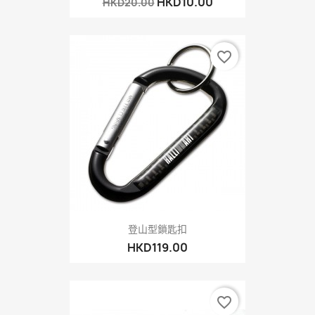
HKD10.00
HKD20.00
favorite_border
登山型鎖匙扣
HKD119.00
favorite_border