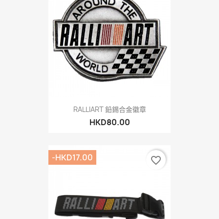
RALLIART 鉛錫合金徽章
HKD80.00
-HKD17.00
favorite_border