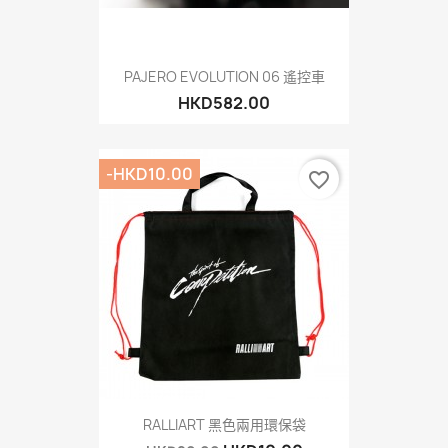
PAJERO EVOLUTION 06 遙控車
HKD582.00
-HKD10.00
favorite_border
RALLIART 黑色兩用環保袋