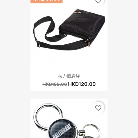
favorite_border
拉力藝肩袋
HKD120.00
HKD180.00
favorite_border