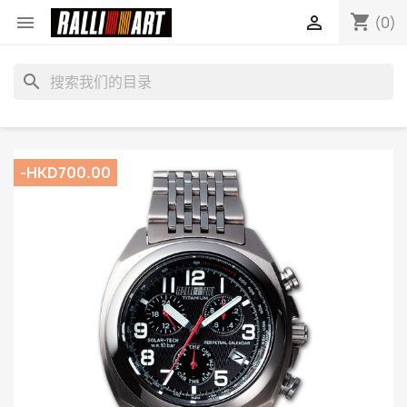
shopping_cart


(0)
search
-HKD700.00