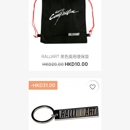
RALLIART 黑色兩用環保袋
HKD10.00
HKD20.00
-HKD31.00
favorite_border