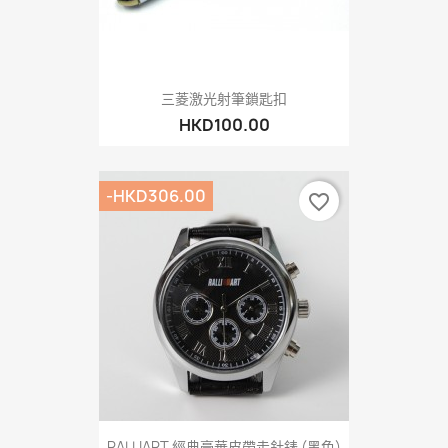
三菱激光射筆鎖匙扣
HKD100.00
-HKD306.00
favorite_border
RALLIART 經典豪華皮帶走針錶 (黑色)