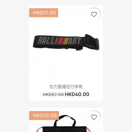
-HKD17.00
favorite_border
拉力藝織花行李帶
HKD40.00
HKD57.00
-HKD10.00
favorite_border