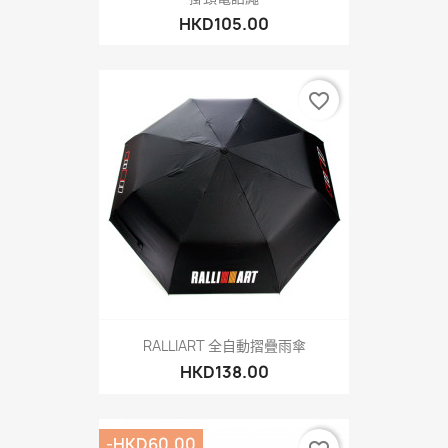
HKD105.00
favorite_border
RALLIART 全自動摺疊雨傘
HKD138.00
-HKD60.00