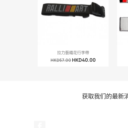
快速查看

拉力藝織花行李帶
HKD40.00
HKD57.00
获取我们的最新
Facebook