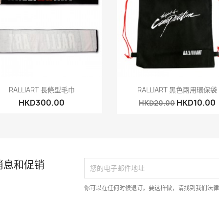
快速查看
快速查看


RALLIART 長條型毛巾
RALLIART 黑色兩用環保袋
HKD300.00
HKD10.00
HKD20.00
消息和促销
你可以在任何时候退订。要这样做，请找到我们法