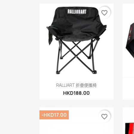
favorite_border
快速查看

RALLIART 折疊便攜椅
HKD188.00
-HKD17.00
favorite_border