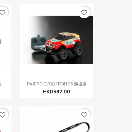
vorite_border
favorite_border
快速查看

錶
PAJERO EVOLUTION 06 遙控車
0
HKD582.00
vorite_border
favorite_border