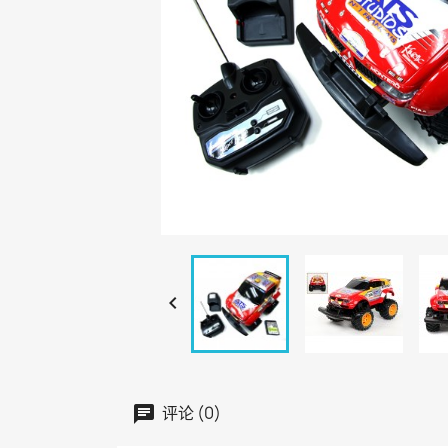

评论 (0)