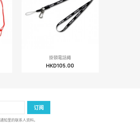
快速查看

掛頸電話繩
HKD105.00
律通知里的联系人资料。