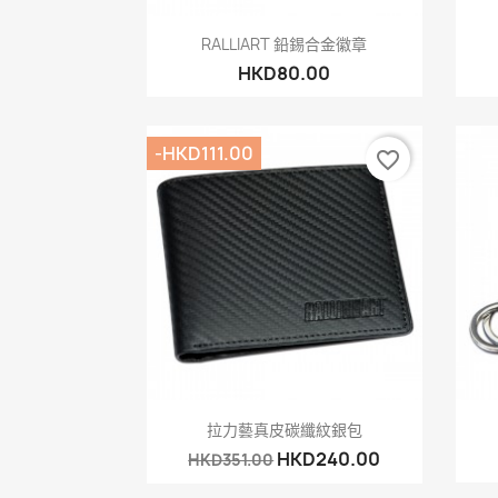
快速查看

RALLIART 鉛錫合金徽章
HKD80.00
-HKD111.00
favorite_border
快速查看

拉力藝真皮碳纖紋銀包
HKD240.00
HKD351.00