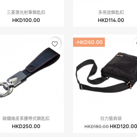
快速查看
快速查看


三菱激光射筆鎖匙扣
多用途鎖匙扣
HKD100.00
HKD114.00
-HKD60.00
favorite_border
fa
快速查看
快速查看


碳纖維皮革腰帶式鎖匙扣
拉力藝肩袋
HKD250.00
HKD120.0
HKD180.00