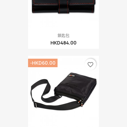
鎖匙包
HKD484.00
-HKD60.00
favorite_border