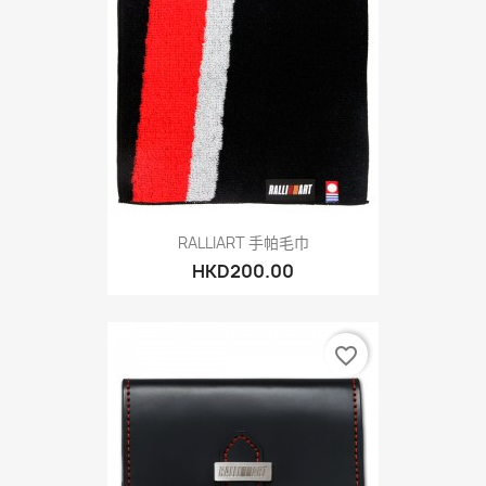
RALLIART 手帕毛巾
HKD200.00
favorite_border