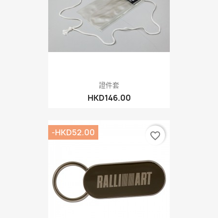
證件套
HKD146.00
-HKD52.00
favorite_border