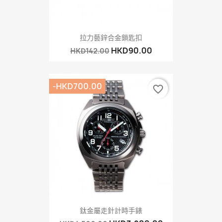
拉力藝鋅合金鎖匙扣
HKD90.00
HKD142.00
-HKD700.00
favorite_border
鈦金屬走針計時手錶