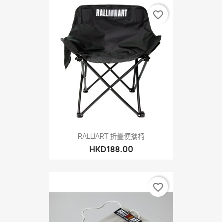
favorite_border
RALLIART 折疊便攜椅
HKD188.00
favorite_border