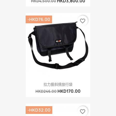
HKD3,800.00
HKD4,500.00
-HKD76.00
favorite_border
拉力藝斜揹旅行袋
HKD170.00
HKD246.00
-HKD32.00
favorite_border