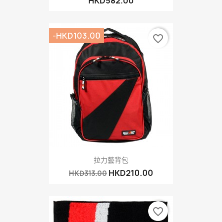
HKD582.00
-HKD103.00
favorite_border
拉力藝背包
HKD210.00
HKD313.00
favorite_border