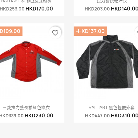
RALLIART 棕啡色及膝短褲
拉力藝快乾汗衣
HKD170.00
HKD140.0
HKD253.00
HKD203.00
D109.00
-HKD137.00
favorite_border
fa
快速查看
快速查看


三菱拉力藝長袖紅色襯衣
RALLIART 黑色輕便外套
HKD230.00
HKD310.0
HKD339.00
HKD447.00