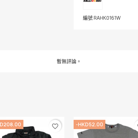
編號
RAHK0161W
暫無評論。
D208.00
-HKD52.00
favorite_border
fa