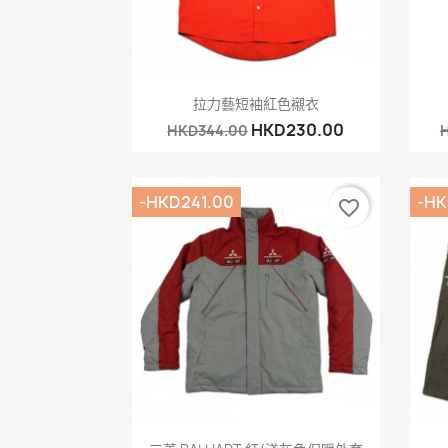
快速查看

拉力藝短袖紅色襯衣
HKD230.00
HKD344.00
H
-HKD241.00
-HK
favorite_border
快速查看
