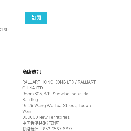
消訂閱。
商店資訊
RALLIART HONG KONG LTD / RALLIART
CHINA LTD
Room 305, 3/F., Sunwise Industrial
Building
16-26 Wang Wo Tsai Street, Tsuen
Wan
000000 New Territories
中国香港特别行政区
聯絡我們:
+852-2567-6677