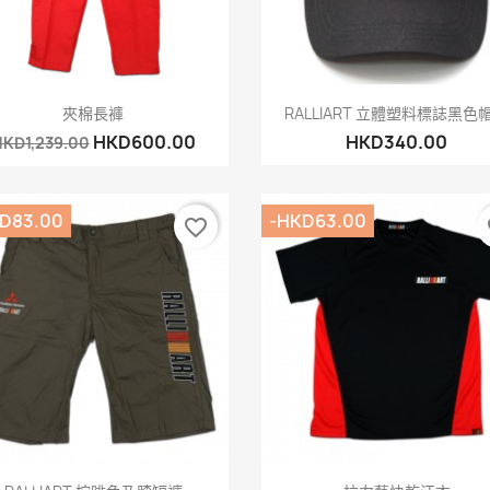
快速查看
快速查看


夾棉長褲
RALLIART 立體塑料標誌黑色
HKD600.00
HKD340.00
KD1,239.00
D83.00
-HKD63.00
favorite_border
fa
快速查看
快速查看

