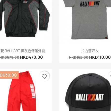
快速查看
快速查看


菱 RALLIART 黑灰色保暖外套
拉力藝汗衣
HKD470.00
HKD110.00
HKD678.00
HKD162.00
D639.00
favorite_border
fa