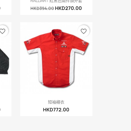
RALLIART 紅黑色兩件頭外套
0
HKD270.00
HKD394.00
vorite_border
favorite_border
快速查看

短袖襯衣
0
HKD772.00