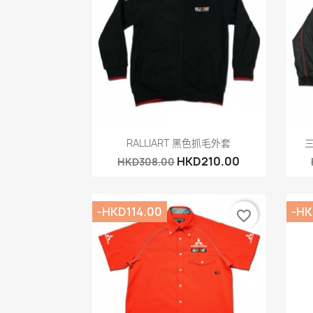
快速查看

RALLIART 黑色抓毛外套
三
HKD210.00
HKD308.00
-HKD114.00
-HK
favorite_border