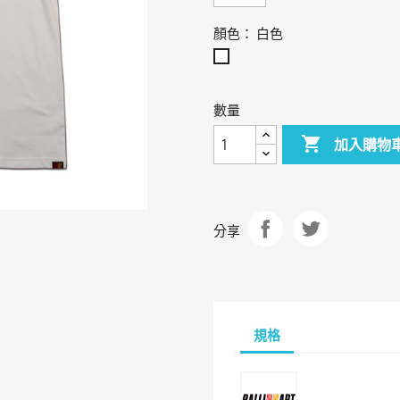
顏色： 白色
白
色
數量

加入購物
分享
規格