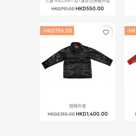
三菱 RALLIART 紅/淺灰色保暖外套
HKD550.00
HKD791.00
-HKD755.00
-HK
favorite_border
快速查看

間棉外套
HKD1,400.00
HKD2,155.00