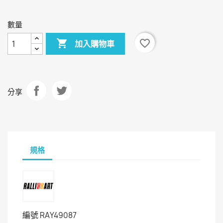
色
色
數量

favorite_border
加入購物車
分享
規格
編號
RAY49087