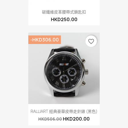
碳纖維皮革腰帶式鎖匙扣
HKD250.00
-HKD306.00
favorite_border
RALLIART 經典豪華皮帶走針錶 (黑色)
HKD200.00
HKD506.00