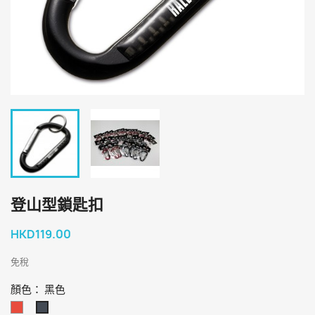
登山型鎖匙扣
HKD119.00
免稅
顏色： 黑色
红
黑