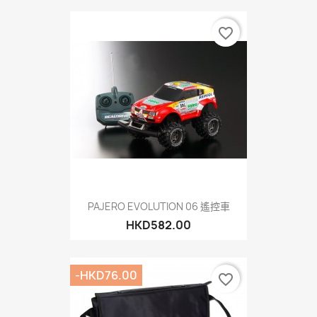
favorite_border
PAJERO EVOLUTION 06 遙控車
HKD582.00
-HKD76.00
favorite_border