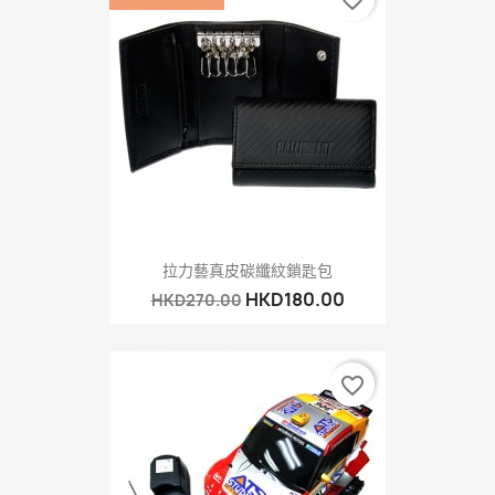
拉力藝真皮碳纖紋鎖匙包
HKD180.00
HKD270.00
favorite_border