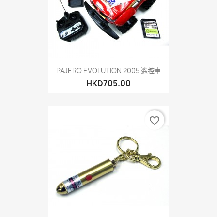
PAJERO EVOLUTION 2005 遙控車
HKD705.00
favorite_border