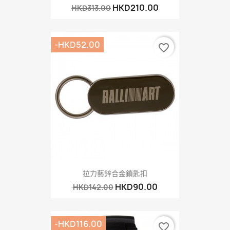
HKD210.00
HKD313.00
-HKD52.00
favorite_border
拉力藝鋅合金鎖匙扣
HKD90.00
HKD142.00
-HKD116.00
favorite_border