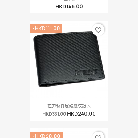
HKD146.00
-HKD111.00
favorite_border
拉力藝真皮碳纖紋銀包
HKD240.00
HKD351.00
-HKD90.00
favorite_border