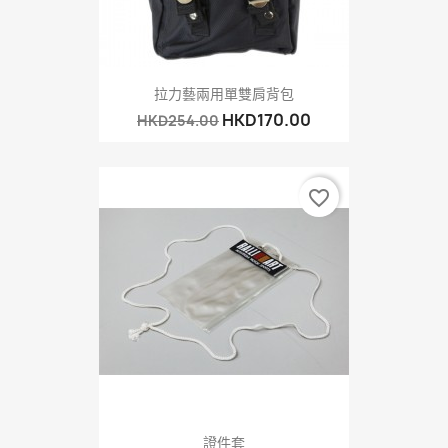
拉力藝兩用單雙肩背包
HKD170.00
HKD254.00
favorite_border
證件套