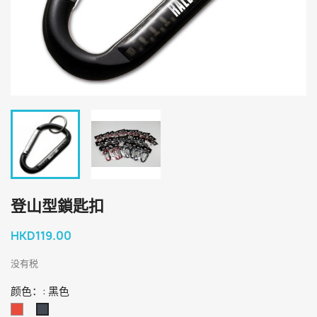
登山型鎖匙扣
HKD119.00
没有税
颜色：: 黑色
红
黑