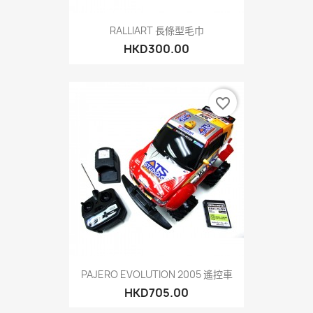
RALLIART 長條型毛巾
HKD300.00
favorite_border
PAJERO EVOLUTION 2005 遙控車
HKD705.00