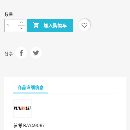
色
色
数量

favorite_border
加入购物车
分享
商品详细信息
参考
RAY49087