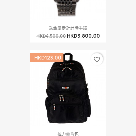
鈦金屬走針計時手錶
HKD3,800.00
HKD4,500.00
-HKD123.00
favorite_border
拉力藝背包