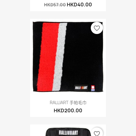
HKD40.00
HKD57.00
favorite_border
RALLIART 手帕毛巾
HKD200.00
favorite_border