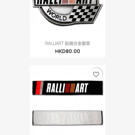
RALLIART 鉛錫合金徽章
HKD80.00
favorite_border