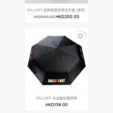
RALLIART 經典豪華皮帶走針錶 (黑色)
HKD200.00
HKD506.00
favorite_border
RALLIART 全自動摺疊雨傘
HKD138.00