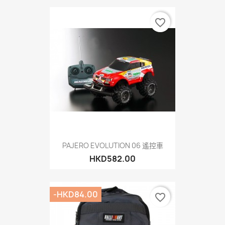
favorite_border
PAJERO EVOLUTION 06 遙控車
HKD582.00
-HKD84.00
favorite_border