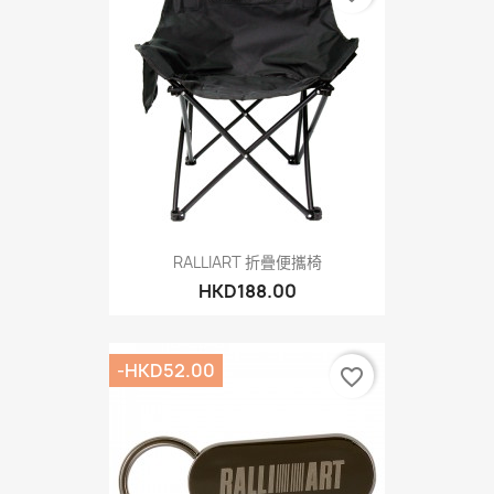
RALLIART 折疊便攜椅
HKD188.00
-HKD52.00
favorite_border