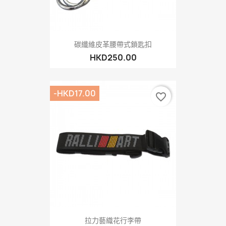
碳纖維皮革腰帶式鎖匙扣
HKD250.00
-HKD17.00
favorite_border
拉力藝織花行李帶