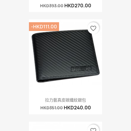
HKD270.00
HKD393.00
-HKD111.00
favorite_border
拉力藝真皮碳纖紋銀包
HKD240.00
HKD351.00
favorite_border