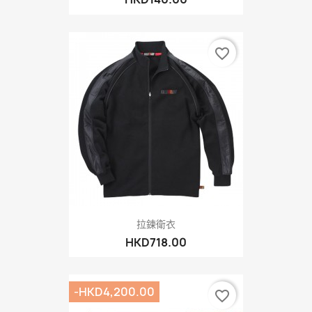
favorite_border
拉鍊衛衣
HKD718.00
-HKD4,200.00
favorite_border