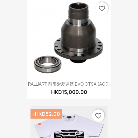
favorite_border
RALLIART 前限滑差速器 EVO CT9A (ACD)
HKD15,000.00
-HKD52.00
favorite_border