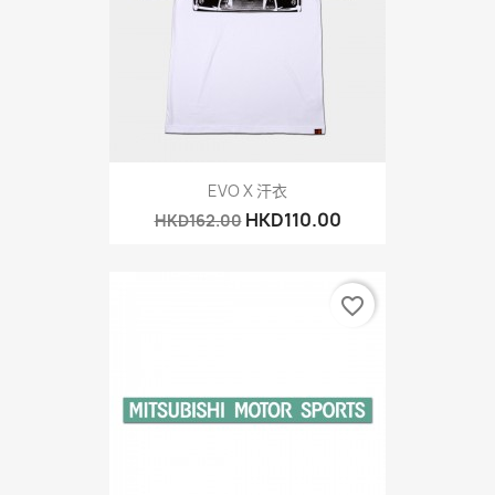
EVO X 汗衣
HKD110.00
HKD162.00
favorite_border