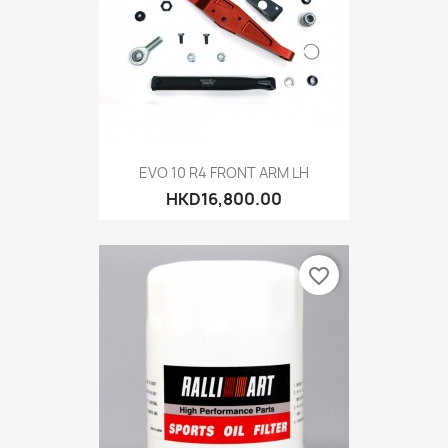
EVO 10 R4 FRONT ARM LH
HKD16,800.00
favorite_border