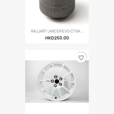
RALLIART LANCER EVO CT9A...
HKD250.00
favorite_border