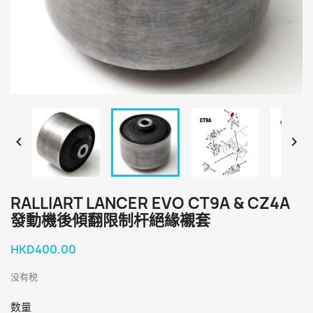


RALLIART LANCER EVO CT9A & CZ4A
發動機後傾翻限制杆絕緣襯套
HKD400.00
没有税
数量