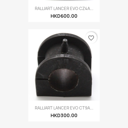
RALLIART LANCER EVO CZ4A...
HKD600.00
favorite_border
RALLIART LANCER EVO CT9A...
HKD300.00