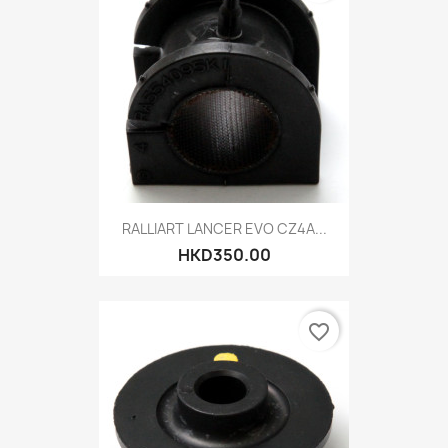
RALLIART LANCER EVO CZ4A...
HKD350.00
favorite_border