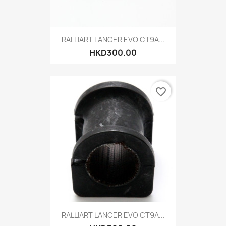
RALLIART LANCER EVO CT9A...
HKD300.00
favorite_border
RALLIART LANCER EVO CT9A...