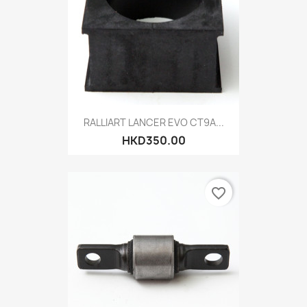
RALLIART LANCER EVO CT9A...
HKD350.00
favorite_border