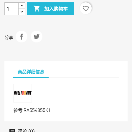

favorite_border
加入购物车
分享
商品详细信息
参考
RA554855K1
评论 (0)