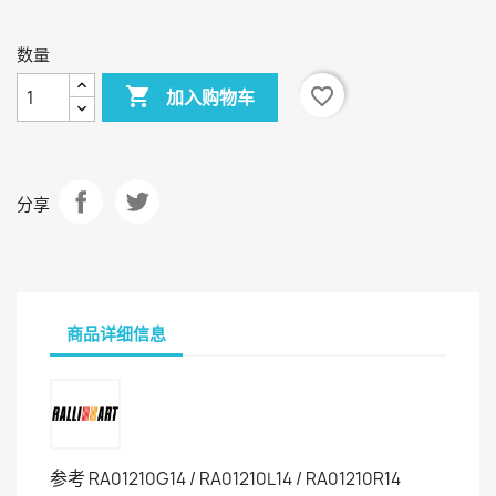
色
色
色
数量

favorite_border
加入购物车
分享
商品详细信息
参考
RA01210G14 / RA01210L14 / RA01210R14