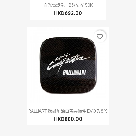
白光電燈泡 HB3/4, 4150K
HKD692.00
favorite_border
RALLIART 碳纖加油口蓋裝飾件 EVO 7/8/9
HKD880.00