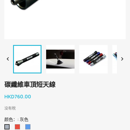


碳纖維車頂短天線
HKD760.00
没有税
颜色：: 灰色
红
蓝
灰