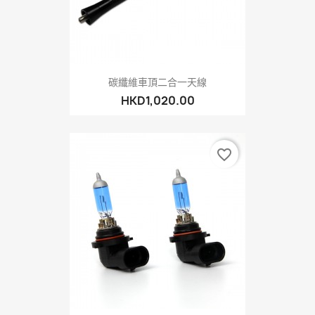
碳纖維車頂二合一天線
HKD1,020.00
favorite_border