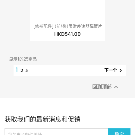
[修補配件] (前/後)限滑差速器彈簧片
HKD541.00
显示1的25商品
1

下一个
2
3
回到顶部

获取我们的最新消息和促销