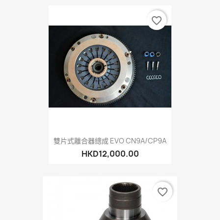
favorite_border
雙片式離合器總成 EVO CN9A/CP9A
HKD12,000.00
favorite_border