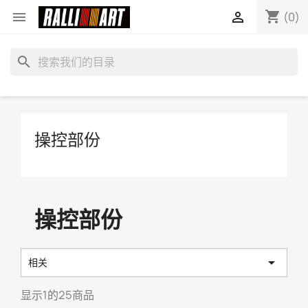
shopping_cart


(0)
search
操控部份
操控部份

相关
显示1的25商品