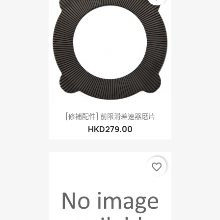
[修補配件] 前限滑差速器磨片
HKD279.00
favorite_border