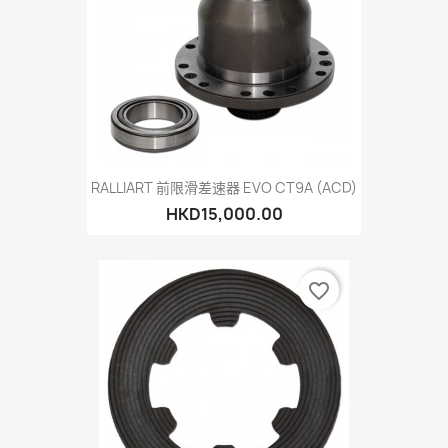
RALLIART 前限滑差速器 EVO CT9A (ACD)
HKD15,000.00
favorite_border