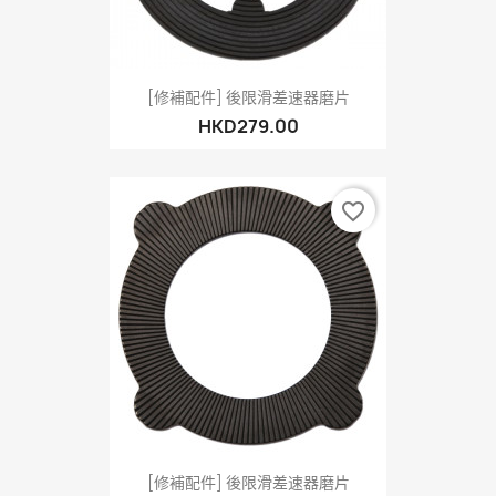
[修補配件] 後限滑差速器磨片
HKD279.00
favorite_border
[修補配件] 後限滑差速器磨片