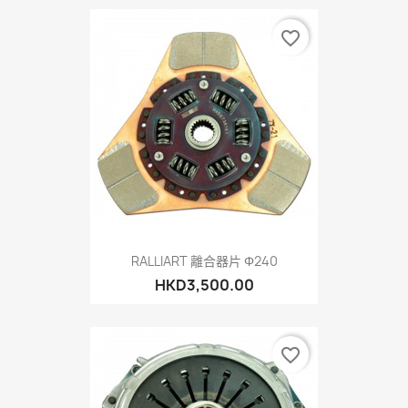
favorite_border
RALLIART 離合器片 Φ240
HKD3,500.00
favorite_border