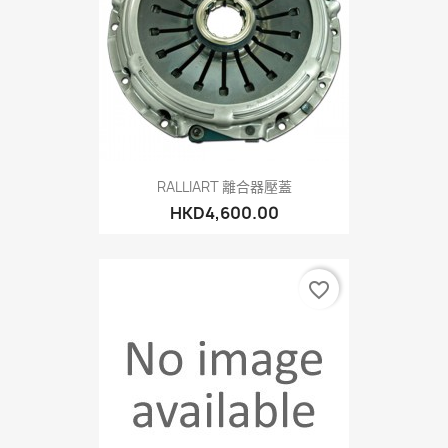
RALLIART 離合器壓蓋
HKD4,600.00
favorite_border