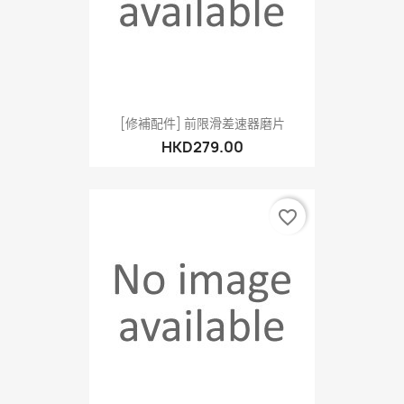
[修補配件] 前限滑差速器磨片
HKD279.00
favorite_border