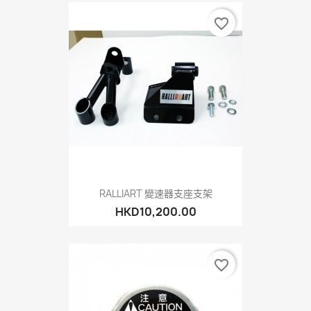
favorite_border
RALLIART 變速器支座支架
HKD10,200.00
favorite_border