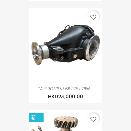
favorite_border
PAJERO V65 / 68 / 75 / 78W...
HKD23,000.00
新
favorite_border