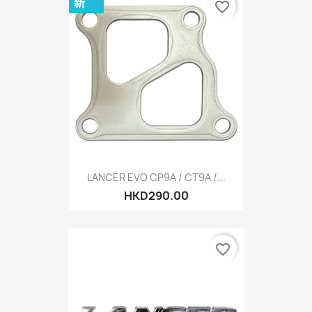
新
favorite_border
LANCER EVO CP9A / CT9A /...
HKD290.00
favorite_border