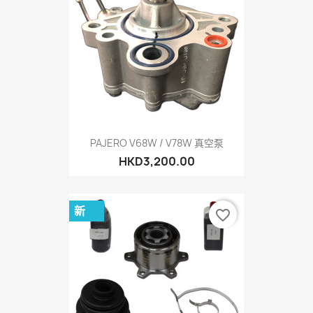
PAJERO V68W / V78W 真空泵
HKD3,200.00
新
favorite_border