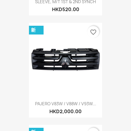
SLEEVE, M/T 1ST & 2ND SYNCH
HKD520.00
新
favorite_border
PAJERO V83W / V88W / V93W...
HKD2,000.00