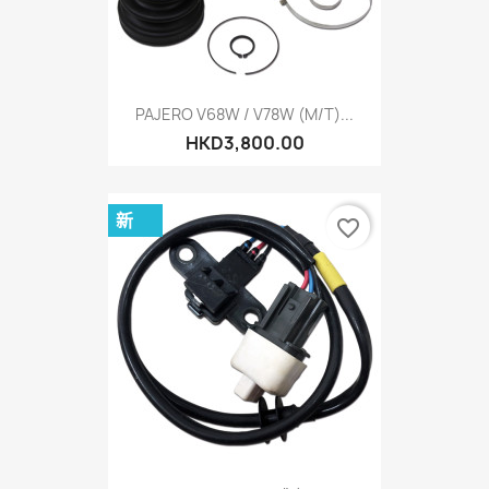
PAJERO V68W / V78W (M/T)...
HKD3,800.00
新
favorite_border