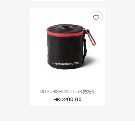
favorite_border
MITSUBISHI MOTORS 捲紙架
HKD200.00