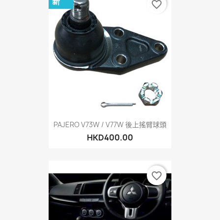
新
favorite_border
PAJERO V73W / V77W 後上搖臂球頭
HKD400.00
favorite_border