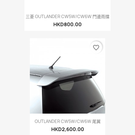
三菱 OUTLANDER CW5W/CW6W 門邊雨擋
HKD800.00
favorite_border
OUTLANDER CW5W/CW6W 尾翼
HKD2,600.00