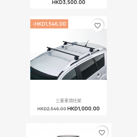
HKD3,500.00
-HKD1,546.00
favorite_border
三菱車頂托架
HKD1,000.00
HKD2,546.00
favorite_border