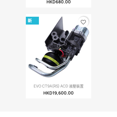
HKD680.00
新
favorite_border
EVO CT9A(RS) ACD 液壓裝置
HKD19,600.00