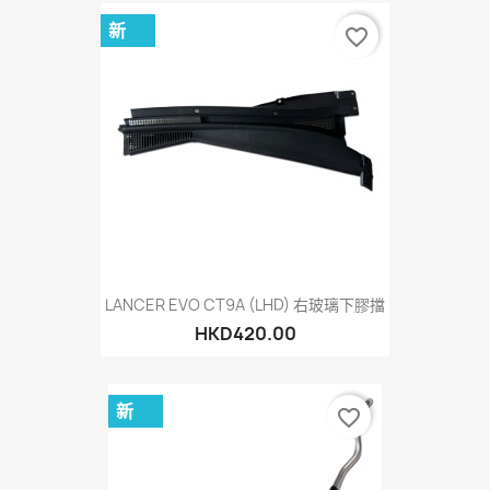
新
favorite_border
LANCER EVO CT9A (LHD) 右玻璃下膠擋
HKD420.00
新
favorite_border