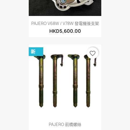
PAJERO V68W / V78W 發電機後支架
HKD5,600.00
新
favorite_border
PAJERO 前橋螺絲