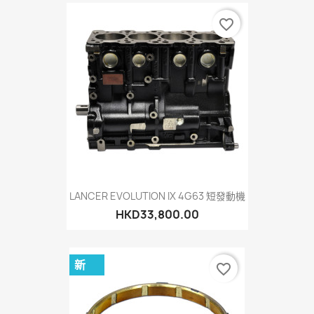
favorite_border
LANCER EVOLUTION IX 4G63 短發動機
HKD33,800.00
新
favorite_border