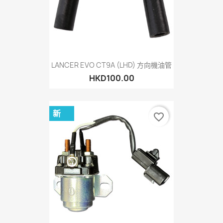
LANCER EVO CT9A (LHD) 方向機油管
HKD100.00
新
favorite_border