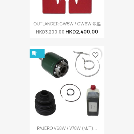
OUTLANDER CW5W / CW6W 泥擋
HKD2,400.00
HKD3,200.00
新
favorite_border
PAJERO V68W / V78W (M/T)...