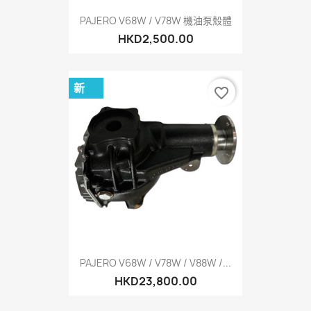
PAJERO V68W / V78W 機油泵殼體
HKD2,500.00
新
favorite_border
PAJERO V68W / V78W / V88W /...
HKD23,800.00