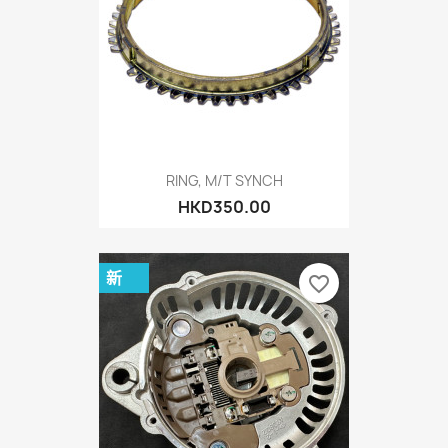
RING, M/T SYNCH
HKD350.00
新
favorite_border