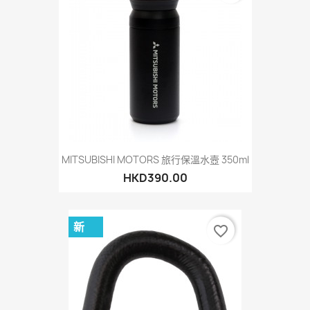
MITSUBISHI MOTORS 旅行保溫水壼 350ml
HKD390.00
新
favorite_border