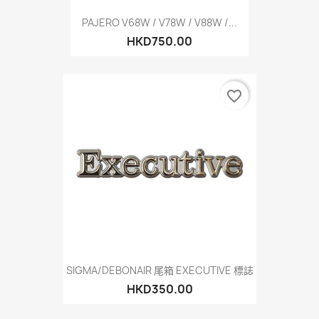
PAJERO V68W / V78W / V88W /...
HKD750.00
favorite_border
SIGMA/DEBONAIR 尾箱 EXECUTIVE 標誌
HKD350.00