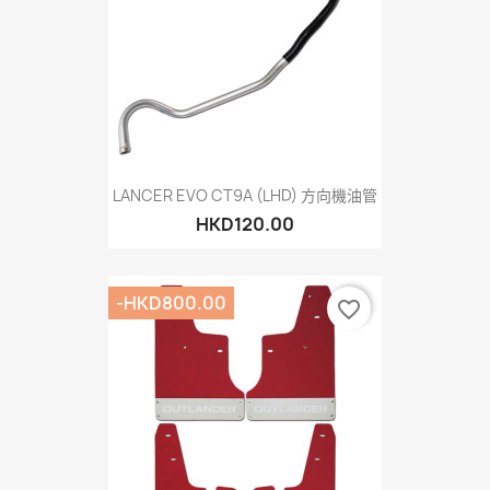
LANCER EVO CT9A (LHD) 方向機油管
HKD120.00
-HKD800.00
favorite_border