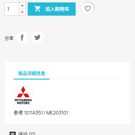

favorite_border
加入购物车
分享
商品详细信息
参考
1011A351 / ME203101
评论 (0)