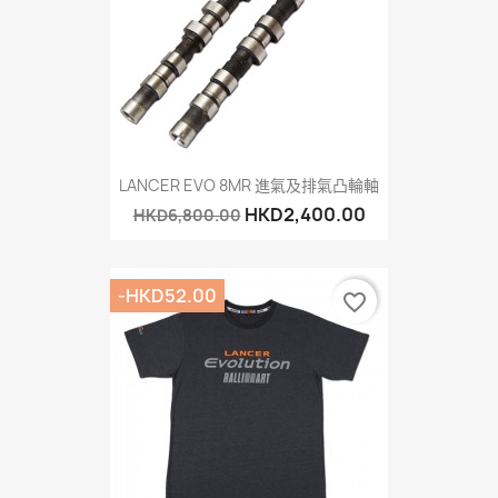
LANCER EVO 8MR 進氣及排氣凸輪軸
HKD2,400.00
HKD6,800.00
-HKD52.00
favorite_border