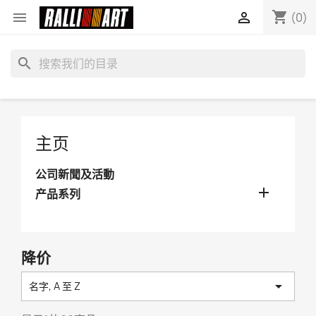
shopping_cart


(0)
search
主页
公司新聞及活動

产品系列
降价

名字, A 至 Z