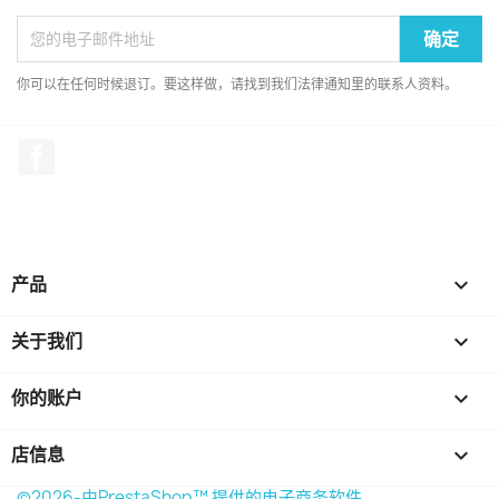
你可以在任何时候退订。要这样做，请找到我们法律通知里的联系人资料。
Facebook
产品

关于我们

你的账户

店信息
keyboard_arrow_down
©2026-由PrestaShop™ 提供的电子商务软件