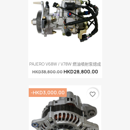
PAJERO V68W / V78W 燃油噴射泵總成
HKD28,800.00
HKD38,800.00
-HKD3,000.00
favorite_border