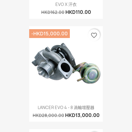
EVO X 汗衣
HKD110.00
HKD162.00
-HKD15,000.00
favorite_border
LANCER EVO 4 - 8 渦輪增壓器
HKD13,000.00
HKD28,000.00