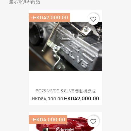
显示1的69商品
-HKD42,000.00
favorite_border
6G75 MIVEC 3.8L V6 發動機總成
HKD42,000.00
HKD84,000.00
-HKD4,000.00
favorite_border