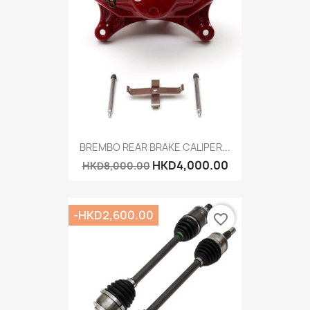
BREMBO REAR BRAKE CALIPER...
HKD4,000.00
HKD8,000.00
-HKD2,600.00
favorite_border