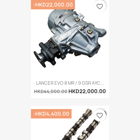
-HKD22,000.00
favorite_border
LANCER EVO 8 MR / 9 GSR AYC...
HKD22,000.00
HKD44,000.00
-HKD4,400.00
favorite_border