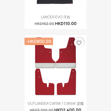
LANCER EVO 汗衣
HKD110.00
HKD162.00
-HKD800.00
favorite_border
OUTLANDER CW5W / CW6W 泥擋
HKD2,400.00
HKD3,200.00