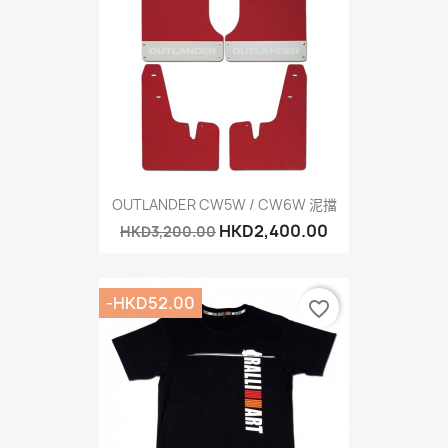
OUTLANDER CW5W / CW6W 泥擋
HKD2,400.00
HKD3,200.00
-HKD52.00
favorite_border