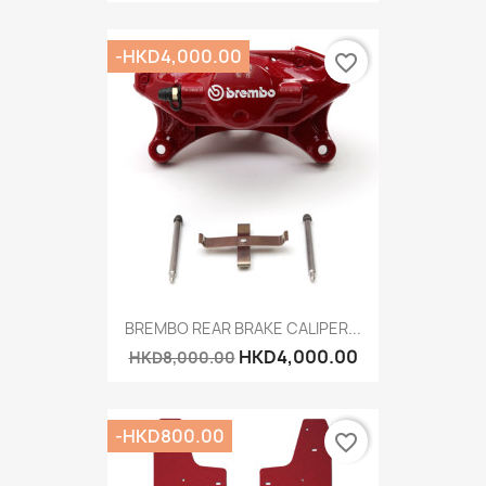
-HKD4,000.00
favorite_border
BREMBO REAR BRAKE CALIPER...
HKD4,000.00
HKD8,000.00
-HKD800.00
favorite_border