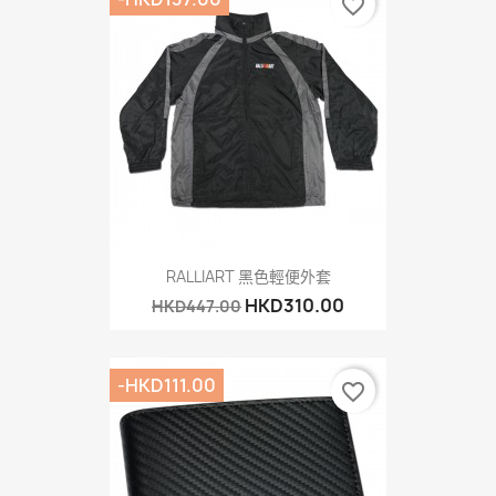
favorite_border
RALLIART 黑色輕便外套
HKD310.00
HKD447.00
-HKD111.00
favorite_border