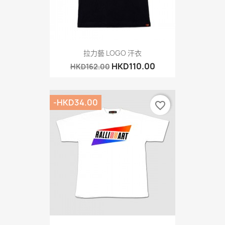
拉力藝 LOGO 汗衣
HKD110.00
HKD162.00
-HKD34.00
favorite_border