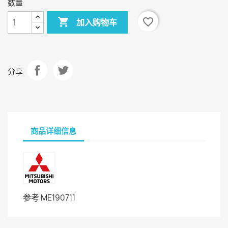
数量

favorite_border
加入购物车
分享
商品详细信息
参考
ME190711