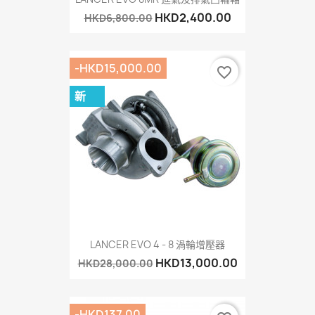
HKD2,400.00
HKD6,800.00
-HKD15,000.00
favorite_border
新
LANCER EVO 4 - 8 渦輪增壓器
HKD13,000.00
HKD28,000.00
-HKD137.00