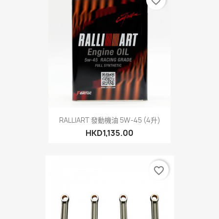
favorite_border
RALLIART 發動機油 5W-45 (4升)
HKD1,135.00
favorite_border