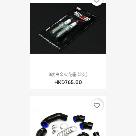
favorite_border
8度白金火花塞 (2支)
HKD765.00
favorite_border