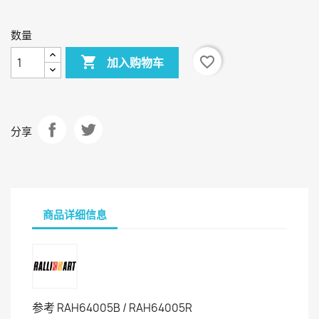
色
色
数量

favorite_border
加入购物车
分享
商品详细信息
参考
RAH64005B / RAH64005R