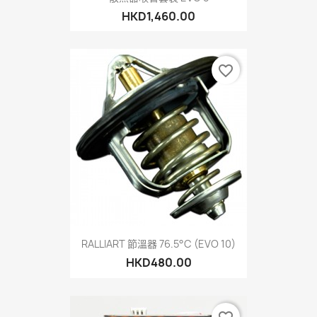
HKD1,460.00
favorite_border
RALLIART 節溫器 76.5°C (EVO 10)
HKD480.00