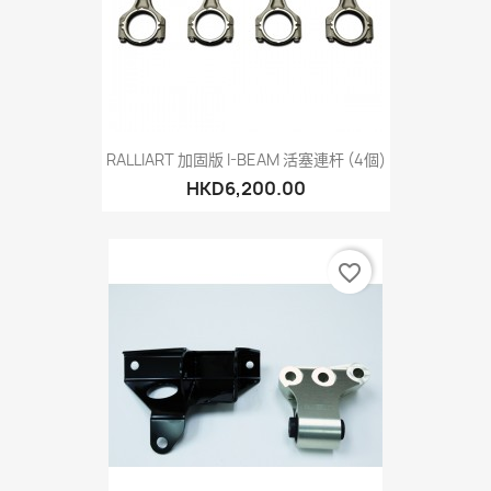
RALLIART 加固版 I-BEAM 活塞連杆 (4個)
HKD6,200.00
favorite_border