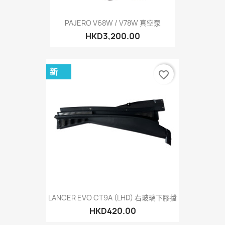
PAJERO V68W / V78W 真空泵
HKD3,200.00
新
favorite_border
LANCER EVO CT9A (LHD) 右玻璃下膠擋
HKD420.00