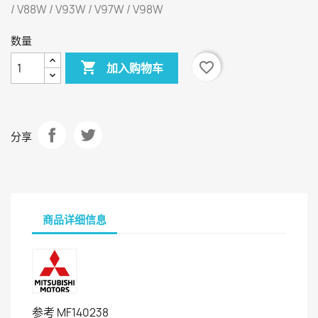
/ V88W / V93W / V97W / V98W
数量

favorite_border
加入购物车
分享
商品详细信息
参考
MF140238