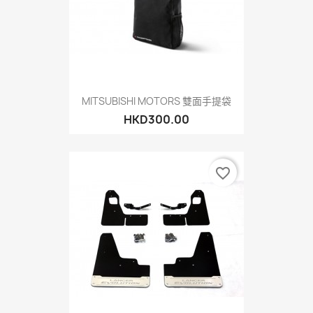
MITSUBISHI MOTORS 雙面手提袋
HKD300.00
favorite_border