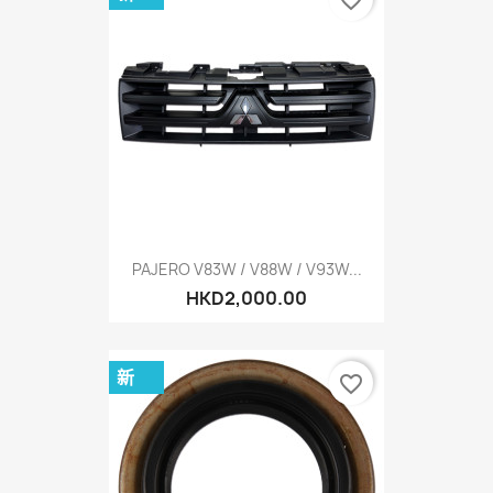
favorite_border
PAJERO V83W / V88W / V93W...
HKD2,000.00
新
favorite_border