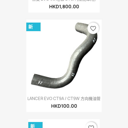
HKD1,800.00
新
favorite_border
LANCER EVO CT9A / CT9W 方向機油管
HKD100.00
新