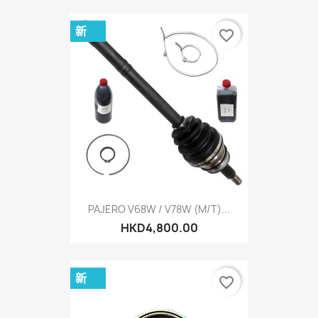
新
favorite_border
PAJERO V68W / V78W (M/T)...
HKD4,800.00
新
favorite_border