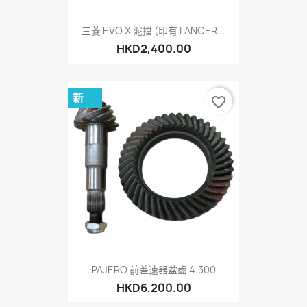
三菱 EVO X 泥擋 (印有 LANCER...
HKD2,400.00
新
favorite_border
PAJERO 前差速器盆齒 4.300
HKD6,200.00