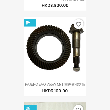
HKD8,800.00
新
favorite_border
PAJERO EVO V55W M/T 前差速器盆齒
HKD3,100.00
新
favorite_border