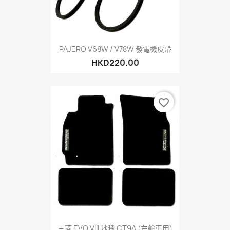
PAJERO V68W / V78W 發電機皮帶
HKD220.00
favorite_border
三菱 EVO VIII 地毯 CT9A (左舵車用)