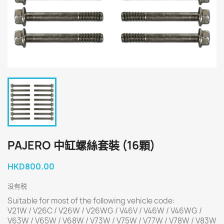
PAJERO 中缸螺絲套裝 (16顆)
HKD800.00
没有税
Suitable for most of the following vehicle code:
V21W / V26C / V26W / V26WG / V46V / V46W / V46WG /
V63W / V65W / V68W / V73W / V75W / V77W / V78W / V83W