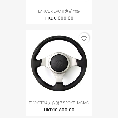
LANCER EVO 9 左前門殼
HKD6,000.00
favorite_border
EVO CT9A 方向盤 3 SPOKE, MOMO
HKD10,800.00