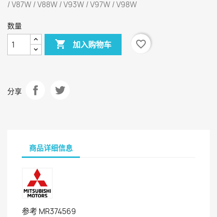
/ V87W / V88W / V93W / V97W / V98W
数量

favorite_border
加入购物车
分享
商品详细信息
参考
MR374569