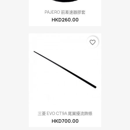
PAJERO 前差速器膠套
HKD260.00
favorite_border
三菱 EVO CT9A 尾翼擾流飾條
HKD700.00