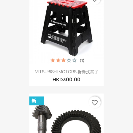
(1)
MITSUBISHI MOTORS 折疊式凳子
HKD300.00
新
favorite_border