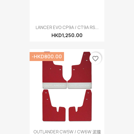
LANCER EVO CP9A / CT9A RS...
HKD1,250.00
-HKD800.00
favorite_border
OUTLANDER CW5W / CW6W 泥擋