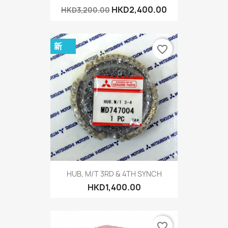
HKD2,400.00
HKD3,200.00
新
favorite_border
HUB, M/T 3RD & 4TH SYNCH
HKD1,400.00
favorite_border