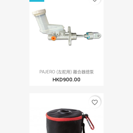
PAJERO (左舵用) 離合器總泵
HKD900.00
favorite_border