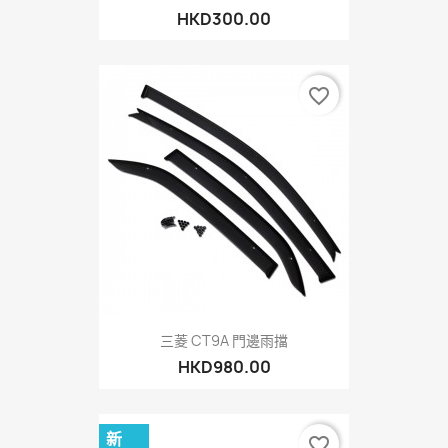
HKD300.00
favorite_border
三菱 CT9A 門邊雨擋
HKD980.00
新
favorite_border