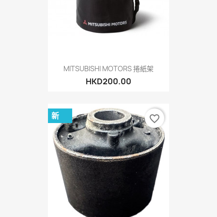
MITSUBISHI MOTORS 捲紙架
HKD200.00
新
favorite_border