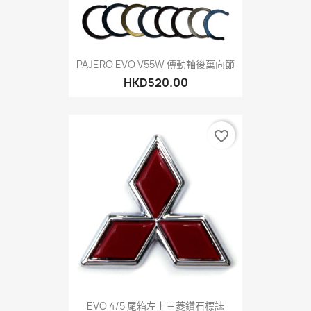
PAJERO EVO V55W 傳動軸後萬向節
HKD520.00
favorite_border
EVO 4/5 尾箱左上三菱鑽石標誌