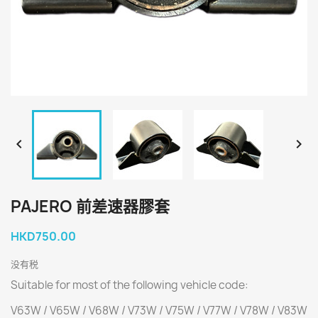


PAJERO 前差速器膠套
HKD750.00
没有税
Suitable for most of the following vehicle code:
V63W / V65W / V68W / V73W / V75W / V77W / V78W / V83W