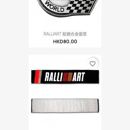
RALLIART 鉛錫合金徽章
HKD80.00
favorite_border