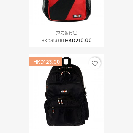
拉力藝背包
HKD210.00
HKD313.00
-HKD123.00
favorite_border