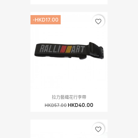
-HKD17.00
favorite_border
拉力藝織花行李帶
HKD40.00
HKD57.00
favorite_border