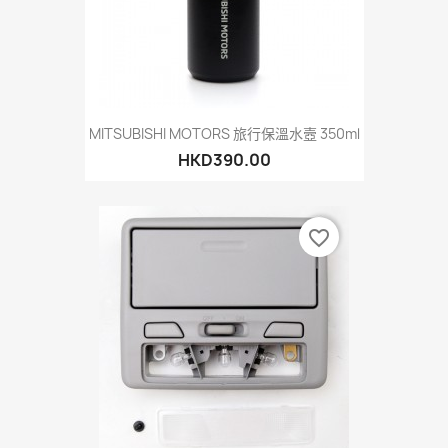
MITSUBISHI MOTORS 旅行保溫水壼 350ml
HKD390.00
favorite_border