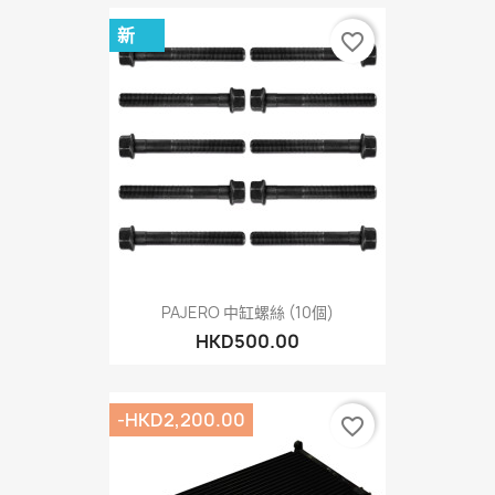
新
favorite_border
PAJERO 中缸螺絲 (10個)
HKD500.00
-HKD2,200.00
favorite_border