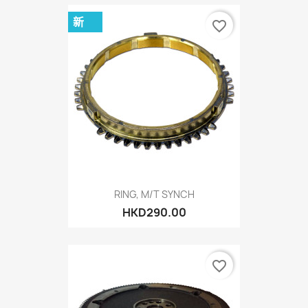
新
favorite_border
RING, M/T SYNCH
HKD290.00
favorite_border