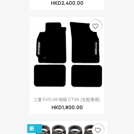
HKD2,400.00
favorite_border
三菱 EVO VIII 地毯 CT9A (左舵車用)
HKD1,800.00
新
favorite_border