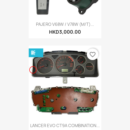
PAJERO V68W / V78W (M/T)...
HKD3,000.00
新
favorite_border
LANCER EVO CT9A COMBINATION...