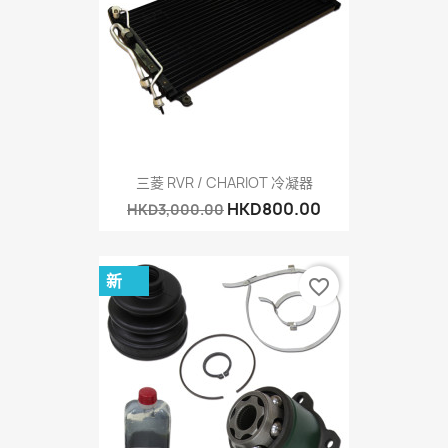
三菱 RVR / CHARIOT 冷凝器
HKD800.00
HKD3,000.00
新
favorite_border