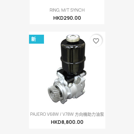
RING, M/T SYNCH
HKD290.00
新
favorite_border
PAJERO V68W / V78W 方向機助力油泵
HKD8,800.00