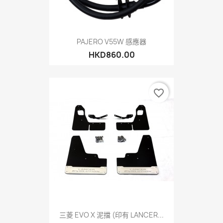
PAJERO V55W 感應器
HKD860.00
favorite_border
三菱 EVO X 泥擋 (印有 LANCER...