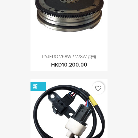
PAJERO V68W / V78W 飛輪
HKD10,200.00
新
favorite_border