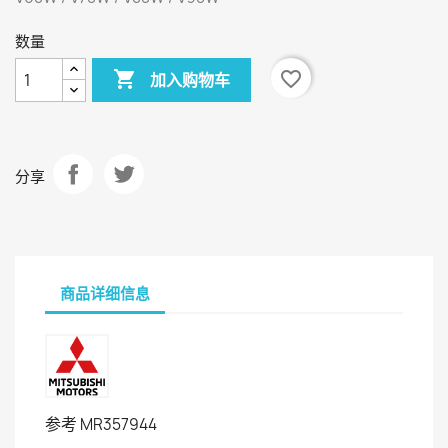
数量

favorite_border
加入购物车
分享
商品详细信息
参考
MR357944