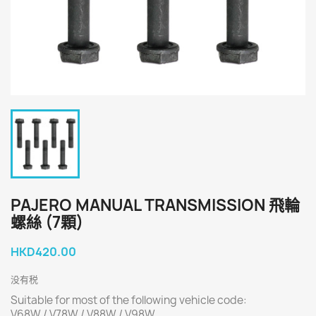
PAJERO MANUAL TRANSMISSION 飛輪
螺絲 (7顆)
HKD420.00
没有税
Suitable for most of the following vehicle code:
V68W / V78W / V88W / V98W