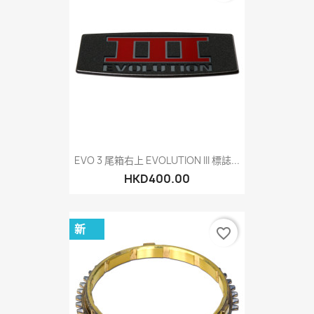
EVO 3 尾箱右上 EVOLUTION III 標誌...
HKD400.00
新
favorite_border