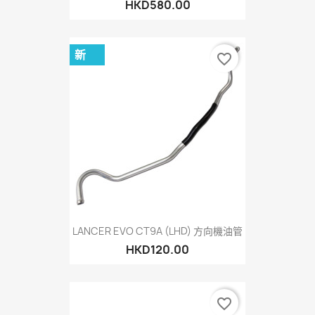
HKD580.00
新
favorite_border
LANCER EVO CT9A (LHD) 方向機油管
HKD120.00
favorite_border