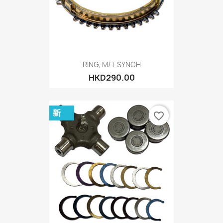
RING, M/T SYNCH
HKD290.00
新
favorite_border