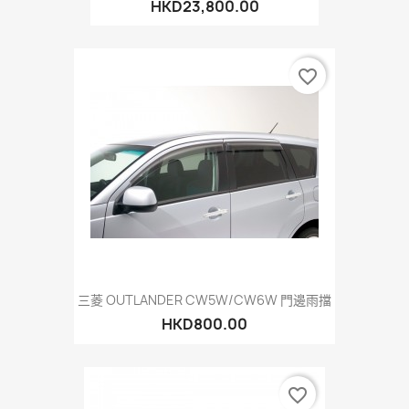
HKD23,800.00
favorite_border
三菱 OUTLANDER CW5W/CW6W 門邊雨擋
HKD800.00
favorite_border