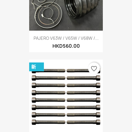
PAJERO V63W / V65W / V68W /...
HKD560.00
新
favorite_border