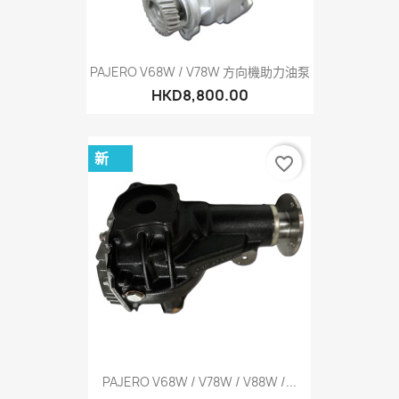
PAJERO V68W / V78W 方向機助力油泵
HKD8,800.00
新
favorite_border
PAJERO V68W / V78W / V88W /...