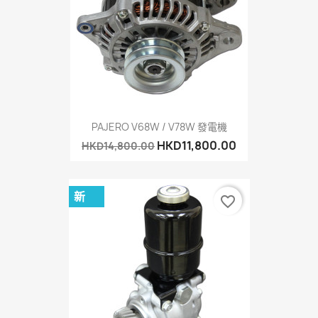
PAJERO V68W / V78W 發電機
HKD11,800.00
HKD14,800.00
新
favorite_border