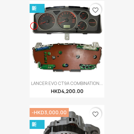
新
favorite_border
LANCER EVO CT9A COMBINATION...
HKD4,200.00
-HKD3,000.00
favorite_border
新