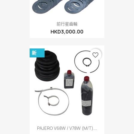
前行星齒輪
HKD3,000.00
新
favorite_border
PAJERO V68W / V78W (M/T)...