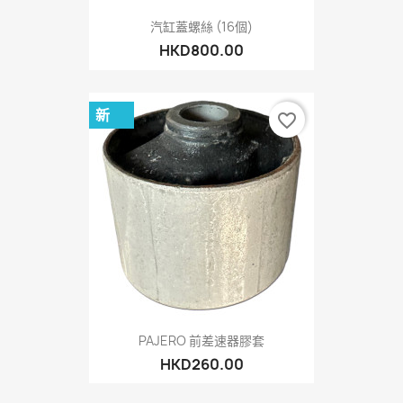
汽缸蓋螺絲 (16個)
HKD800.00
新
favorite_border
PAJERO 前差速器膠套
HKD260.00