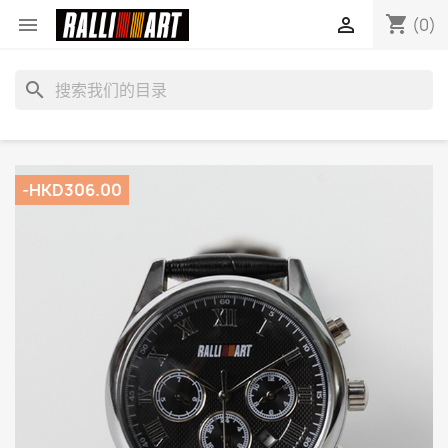
shopping_cart


(0)
search
-HKD306.00