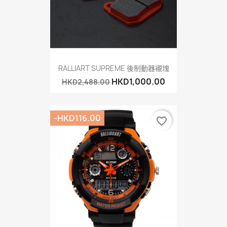
RALLIART SUPREME 後制動器襯塊
HKD1,000.00
HKD2,488.00
-HKD116.00
favorite_border