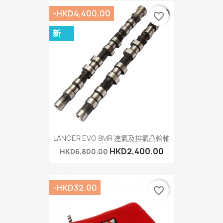
-HKD4,400.00
favorite_border
新
LANCER EVO 8MR 進氣及排氣凸輪軸
HKD2,400.00
HKD6,800.00
-HKD32.00
favorite_border