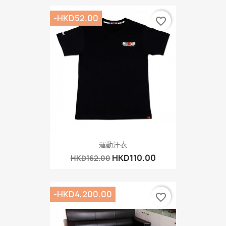
-HKD52.00
favorite_border
運動汗衣
HKD110.00
HKD162.00
-HKD4,200.00
favorite_border