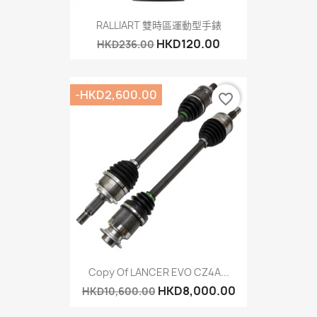
RALLIART 雙時區運動型手錶
HKD120.00
HKD236.00
-HKD2,600.00
favorite_border
Copy Of LANCER EVO CZ4A...
HKD8,000.00
HKD10,600.00