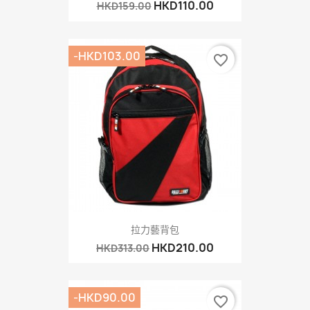
HKD110.00
HKD159.00
-HKD103.00
favorite_border
拉力藝背包
HKD210.00
HKD313.00
-HKD90.00
favorite_border