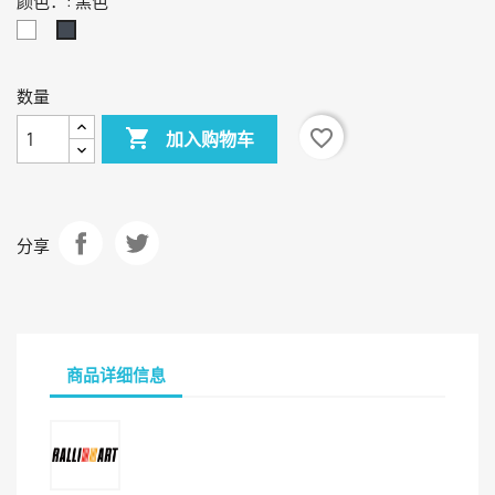
颜色：: 黑色
白
黑
色
色
数量

favorite_border
加入购物车
分享
商品详细信息