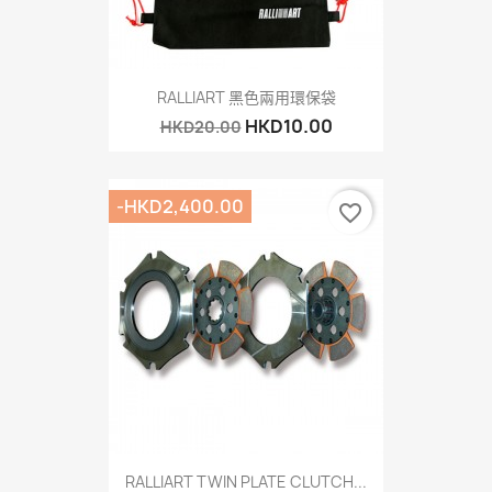
RALLIART 黑色兩用環保袋
HKD10.00
HKD20.00
-HKD2,400.00
favorite_border
RALLIART TWIN PLATE CLUTCH...